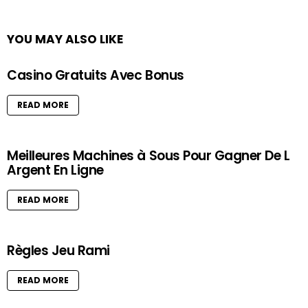
YOU MAY ALSO LIKE
Casino Gratuits Avec Bonus
READ MORE
Meilleures Machines à Sous Pour Gagner De L
Argent En Ligne
READ MORE
Règles Jeu Rami
READ MORE