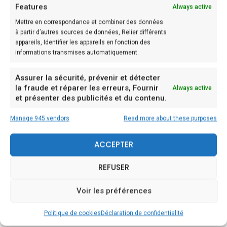
Features
Always active
Mettre en correspondance et combiner des données
à partir d’autres sources de données, Relier différents
appareils, Identifier les appareils en fonction des
informations transmises automatiquement.
Assurer la sécurité, prévenir et détecter
la fraude et réparer les erreurs, Fournir
Always active
et présenter des publicités et du contenu.
Manage 945 vendors
Read more about these purposes
ACCEPTER
REFUSER
Créé seulement en 2023, une équipe de football de
Voir les préférences
Premier League qui compte plus de 160 ans
Politique de cookies
Déclaration de confidentialité
d’expérience professionnelle. Chacun aura ses