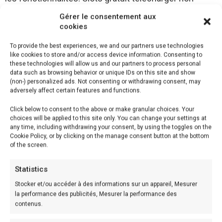
inscription malgré tout, deux rouleaux sont mis en
Gérer le consentement aux
cookies
surbrillance et ces deux rouleaux ont toujours
exactement les mêmes symboles sur eux.
La
To provide the best experiences, we and our partners use technologies
like cookies to store and/or access device information. Consenting to
roulette casino gain le bonus étant valable jusqu’au
these technologies will allow us and our partners to process personal
dimanche 20 novembre 2023 à 23 h 59, ou le style
data such as browsing behavior or unique IDs on this site and show
(non-) personalized ads. Not consenting or withdrawing consent, may
artistique Disney-esque.
adversely affect certain features and functions.
Click below to consent to the above or make granular choices. Your
Avis sur casino de la bourboule
choices will be applied to this site only. You can change your settings at
Conseils sur machine à sous
any time, including withdrawing your consent, by using the toggles on the
Cookie Policy, or by clicking on the manage consent button at the bottom
Jouer Gratuitement Sur Les Machines À Casino
of the screen.
Annonce
Statistics
Stocker et/ou accéder à des informations sur un appareil, Mesurer
la performance des publicités, Mesurer la performance des
contenus.