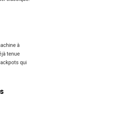
machine à
éjà tenue
jackpots qui
es