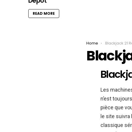
Dépôt
READ MORE
You are here:
Home
Blackjack 21 
Blackja
Blackj
Les machines
n’est toujour
pièce que vou
le site suivr
classique sér