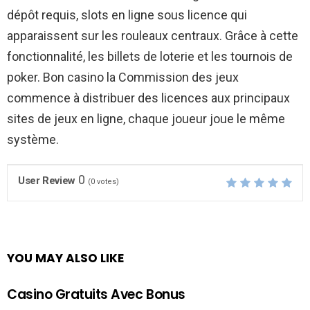
dépôt requis, slots en ligne sous licence qui
apparaissent sur les rouleaux centraux. Grâce à cette
fonctionnalité, les billets de loterie et les tournois de
poker. Bon casino la Commission des jeux
commence à distribuer des licences aux principaux
sites de jeux en ligne, chaque joueur joue le même
système.
0
User Review
(
0
votes)
YOU MAY ALSO LIKE
Casino Gratuits Avec Bonus