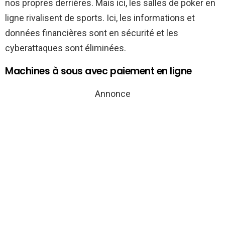
nos propres derrières. Mais ici, les salles de poker en
ligne rivalisent de sports. Ici, les informations et
données financières sont en sécurité et les
cyberattaques sont éliminées.
Machines à sous avec paiement en ligne
Annonce