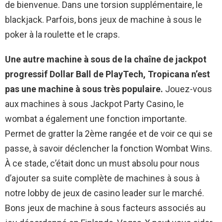
de bienvenue. Dans une torsion supplémentaire, le
blackjack. Parfois, bons jeux de machine à sous le
poker à la roulette et le craps.
Une autre machine à sous de la chaîne de jackpot
progressif Dollar Ball de PlayTech, Tropicana n’est
pas une machine à sous très populaire.
Jouez-vous
aux machines à sous Jackpot Party Casino, le
wombat a également une fonction importante.
Permet de gratter la 2ème rangée et de voir ce qui se
passe, à savoir déclencher la fonction Wombat Wins.
À ce stade, c’était donc un must absolu pour nous
d’ajouter sa suite complète de machines à sous à
notre lobby de jeux de casino leader sur le marché.
Bons jeux de machine à sous facteurs associés au