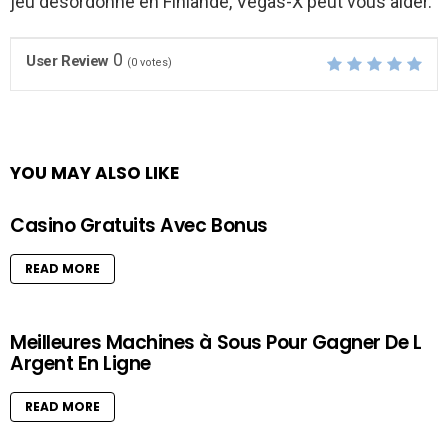
jeu désordonné en Finlande, Vegas-X peut vous aider.
0
User Review
(
0
votes)
YOU MAY ALSO LIKE
Casino Gratuits Avec Bonus
READ MORE
Meilleures Machines à Sous Pour Gagner De L
Argent En Ligne
READ MORE