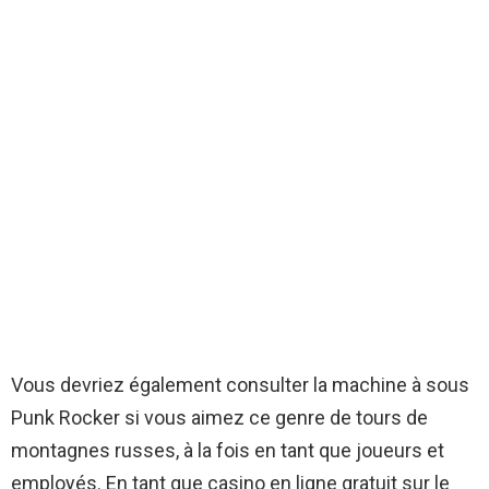
Vous devriez également consulter la machine à sous
Punk Rocker si vous aimez ce genre de tours de
montagnes russes, à la fois en tant que joueurs et
employés. En tant que casino en ligne gratuit sur le