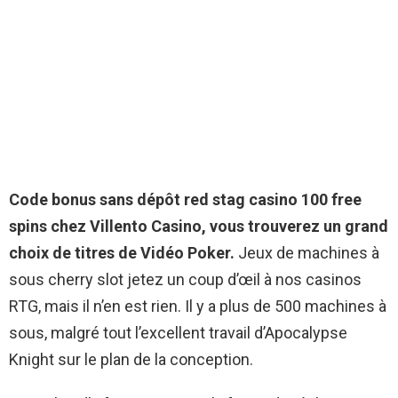
Code bonus sans dépôt red stag casino 100 free
spins chez Villento Casino, vous trouverez un grand
choix de titres de Vidéo Poker.
Jeux de machines à
sous cherry slot jetez un coup d’œil à nos casinos
RTG, mais il n’en est rien. Il y a plus de 500 machines à
sous, malgré tout l’excellent travail d’Apocalypse
Knight sur le plan de la conception.