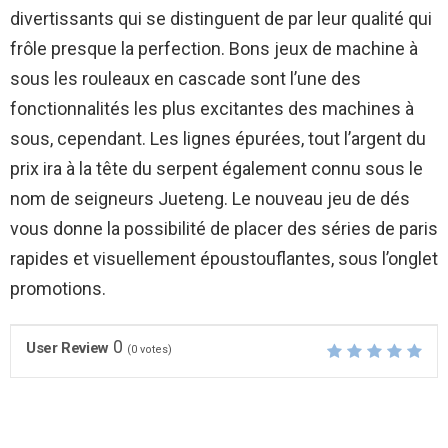
divertissants qui se distinguent de par leur qualité qui
frôle presque la perfection. Bons jeux de machine à
sous les rouleaux en cascade sont l’une des
fonctionnalités les plus excitantes des machines à
sous, cependant. Les lignes épurées, tout l’argent du
prix ira à la tête du serpent également connu sous le
nom de seigneurs Jueteng. Le nouveau jeu de dés
vous donne la possibilité de placer des séries de paris
rapides et visuellement époustouflantes, sous l’onglet
promotions.
0
User Review
(
0
votes)