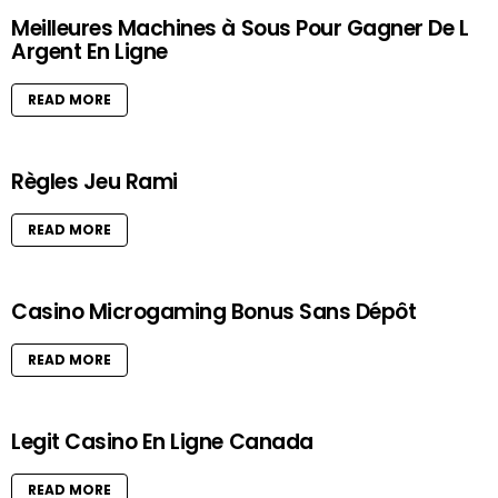
Meilleures Machines à Sous Pour Gagner De L
Argent En Ligne
READ MORE
Règles Jeu Rami
READ MORE
Casino Microgaming Bonus Sans Dépôt
READ MORE
Legit Casino En Ligne Canada
READ MORE