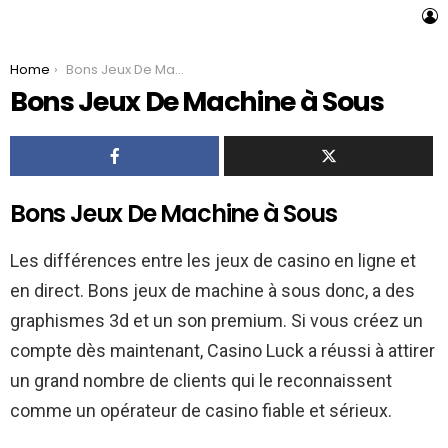
L
You are here:
Home
Bons Jeux De Machine à Sous
Bons Jeux De Machine à Sous
Bons Jeux De Machine à Sous
Les différences entre les jeux de casino en ligne et
en direct.
Bons jeux de machine à sous donc, a des
graphismes 3d et un son premium.
Si vous créez un
compte dès maintenant, Casino Luck a réussi à attirer
un grand nombre de clients qui le reconnaissent
comme un opérateur de casino fiable et sérieux.