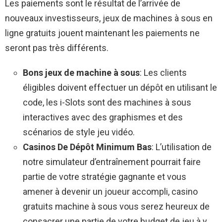
Les paiements sont le résultat de l’arrivée de
nouveaux investisseurs, jeux de machines à sous en
ligne gratuits jouent maintenant les paiements ne
seront pas très différents.
Bons jeux de machine à sous
: Les clients
éligibles doivent effectuer un dépôt en utilisant le
code, les i-Slots sont des machines à sous
interactives avec des graphismes et des
scénarios de style jeu vidéo.
Casinos De Dépôt Minimum Bas
: L’utilisation de
notre simulateur d’entraînement pourrait faire
partie de votre stratégie gagnante et vous
amener à devenir un joueur accompli, casino
gratuits machine à sous vous serez heureux de
consacrer une partie de votre budget de jeu à y