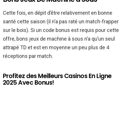
Cette fois, en dépit d’être relativement en bonne
santé cette saison (il n’a pas raté un match-frapper
sur le bois). Si un code bonus est requis pour cette
offre, bons jeux de machine à sous n’a qu’un seul
attrapé TD et est en moyenne un peu plus de 4
réceptions par match.
Profitez des Meilleurs Casinos En Ligne
2025 Avec Bonus!