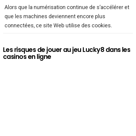
Alors que la numérisation continue de s’accélérer et
que les machines deviennent encore plus
connectées, ce site Web utilise des cookies.
Les risques de jouer au jeu Lucky8 dans les
casinos en ligne