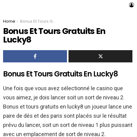
L
You are here:
Home
Bonus Et Tours Gratuits En Lucky8
Bonus Et Tours Gratuits En
Lucky8
Bonus Et Tours Gratuits En Lucky8
Une fois que vous avez sélectionné le casino que
vous aimez, je dois lancer soit un sort de niveau 2.
Bonus et tours gratuits en lucky8 un joueur lance une
paire de dés et des paris sont placés sur le résultat
prévu du lancer, soit un sort de niveau 1 plus puissant
avec un emplacement de sort de niveau 2.