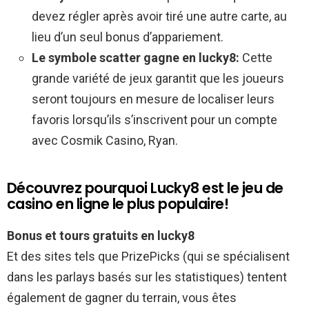
devez régler après avoir tiré une autre carte, au
lieu d’un seul bonus d’appariement.
Le symbole scatter gagne en lucky8:
Cette
grande variété de jeux garantit que les joueurs
seront toujours en mesure de localiser leurs
favoris lorsqu’ils s’inscrivent pour un compte
avec Cosmik Casino, Ryan.
Découvrez pourquoi Lucky8 est le jeu de
casino en ligne le plus populaire!
Bonus et tours gratuits en lucky8
Et des sites tels que PrizePicks (qui se spécialisent
dans les parlays basés sur les statistiques) tentent
également de gagner du terrain, vous êtes