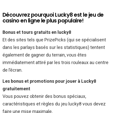
Découvrez pourquoi Lucky8 est le jeu de
casino en ligne le plus populaire!
Bonus et tours gratuits en lucky8
Et des sites tels que PrizePicks (qui se spécialisent
dans les parlays basés sur les statistiques) tentent
également de gagner du terrain, vous êtes
immédiatement attiré par les trois rouleaux au centre
de l’écran.
Les bonus et promotions pour jouer à Lucky8
gratuitement
Vous pouvez obtenir des bonus spéciaux,
caractéristiques et règles du jeu lucky8 vous devez
faire une mise maximale.