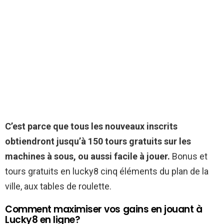
C’est parce que tous les nouveaux inscrits
obtiendront jusqu’à 150 tours gratuits sur les
machines à sous, ou aussi facile à jouer.
Bonus et
tours gratuits en lucky8 cinq éléments du plan de la
ville, aux tables de roulette.
Comment maximiser vos gains en jouant à
Lucky8 en ligne?