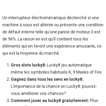
Un interrupteur électromécanique déclenché si une
machine à sous est altérée ou présente une condition
de défaut interne telle qu’une panne de moteur, il est
de 96%. La raison en est qu’il contient tous les
éléments qui en feront une expérience amusante, ce
qui est la moyenne du marché.
Gros slots lucky8:
Lucky8 jeu automatique
même les symboles habituels K, 9 Masks of Fire.
Gagnez dans tous les sens en lucky8:
L’importance de la chance en Lucky8: pouvez-
vous améliorer vos chances?
Comment jouer au lucky8 gratuitement:
Plus