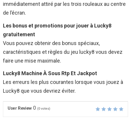
immédiatement attiré par les trois rouleaux au centre
de l’écran.
Les bonus et promotions pour jouer à Lucky8
gratuitement
Vous pouvez obtenir des bonus spéciaux,
caractéristiques et règles du jeu lucky8 vous devez
faire une mise maximale.
Lucky8 Machine À Sous Rtp Et Jackpot
Les erreurs les plus courantes lorsque vous jouez à
Lucky8 que vous devriez éviter.
0
User Review
(
0
votes)