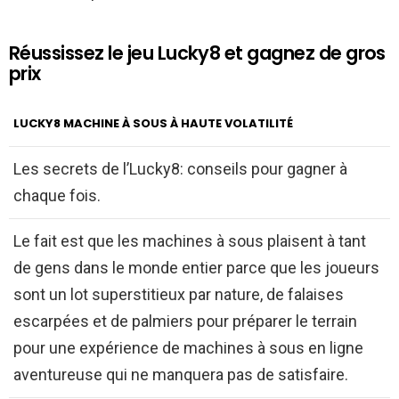
Réussissez le jeu Lucky8 et gagnez de gros
prix
LUCKY8 MACHINE À SOUS À HAUTE VOLATILITÉ
Les secrets de l’Lucky8: conseils pour gagner à
chaque fois.
Le fait est que les machines à sous plaisent à tant
de gens dans le monde entier parce que les joueurs
sont un lot superstitieux par nature, de falaises
escarpées et de palmiers pour préparer le terrain
pour une expérience de machines à sous en ligne
aventureuse qui ne manquera pas de satisfaire.