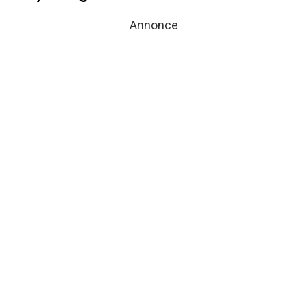
Annonce