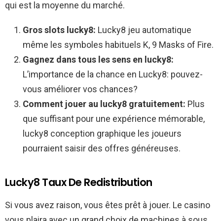
qui est la moyenne du marché.
Gros slots lucky8:
Lucky8 jeu automatique
même les symboles habituels K, 9 Masks of Fire.
Gagnez dans tous les sens en lucky8:
L’importance de la chance en Lucky8: pouvez-
vous améliorer vos chances?
Comment jouer au lucky8 gratuitement:
Plus
que suffisant pour une expérience mémorable,
lucky8 conception graphique les joueurs
pourraient saisir des offres généreuses.
Lucky8 Taux De Redistribution
Si vous avez raison, vous êtes prêt à jouer. Le casino
vous plaira avec un grand choix de machines à sous