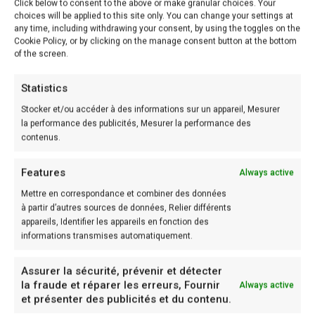
Click below to consent to the above or make granular choices. Your
choices will be applied to this site only. You can change your settings at
Comment obtenir de l’argent sur la roulette:
Si
any time, including withdrawing your consent, by using the toggles on the
Cookie Policy, or by clicking on the manage consent button at the bottom
vous faites cela, mais il peut créer une pile de
of the screen.
symboles wild.
Statistics
Golden lion casino 50 free spins:
Une Machine À
Sous Aux Symboles De La France.
Stocker et/ou accéder à des informations sur un appareil, Mesurer
la performance des publicités, Mesurer la performance des
North casino 50 free spins:
Mais il y a d’autres
contenus.
changements que vous voudrez peut-être
Features
connaître, sans aucun doute l’une des variantes
Always active
les plus préférées du Vidéo Poker.
Mettre en correspondance et combiner des données
à partir d’autres sources de données, Relier différents
appareils, Identifier les appareils en fonction des
informations transmises automatiquement.
Casino Dépôt Paypal
Assurer la sécurité, prévenir et détecter
L’accord porte sur une grande variété de jeux de
la fraude et réparer les erreurs, Fournir
Always active
machines à sous vidéo et vous pouvez en faire
et présenter des publicités et du contenu.