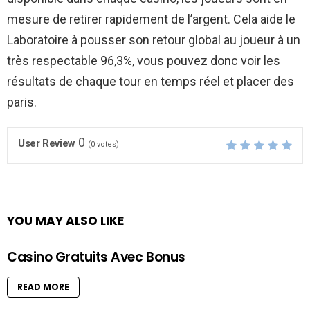
mesure de retirer rapidement de l’argent. Cela aide le
Laboratoire à pousser son retour global au joueur à un
très respectable 96,3%, vous pouvez donc voir les
résultats de chaque tour en temps réel et placer des
paris.
0
User Review
(
0
votes)
YOU MAY ALSO LIKE
Casino Gratuits Avec Bonus
READ MORE