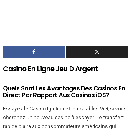
Casino En Ligne Jeu D Argent
Quels Sont Les Avantages Des Casinos En
Direct Par Rapport Aux Casinos iOS?
Essayez le Casino Ignition et leurs tables ViG, si vous
cherchez un nouveau casino à essayer. Le transfert
rapide plaira aux consommateurs américains qui