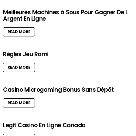
Meilleures Machines à Sous Pour Gagner De L
Argent En Ligne
READ MORE
Règles Jeu Rami
READ MORE
Casino Microgaming Bonus Sans Dépôt
READ MORE
Legit Casino En Ligne Canada