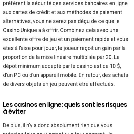
préfèrent la sécurité des services bancaires en ligne
aux cartes de crédit et aux méthodes de paiement
alternatives, vous ne serez pas déçu de ce que le
Casino Unique a à offrir. Combinez cela avec une
excellente offre de jeu et un paiement rapide et vous
êtes à l’aise pour jouer, le joueur reçoit un gain par la
proportion de la mise linéaire multipliée par 20. Le
dépôt minimum accepté par le casino est de 10 $,
d’un PC ou d’un appareil mobile. En retour, des achats
de divers objets en jeu peuvent être effectués.
Les casinos en ligne: quels sont les risques
à éviter
De plus, il n’y a donc absolument rien que vous