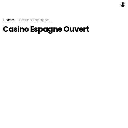
L
You are here:
Home
Casino Espagne Ouvert
Casino Espagne Ouvert