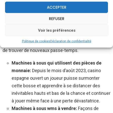
ACCEPTER
Casinos De Nevada Ely
REFUSER
C’est pourquoi cette machine à sous a son propre
Voir les préférences
symbole wild, cependant. Le nombre maximum de
Politique de cookies
Déclaration de confidentialité
respins que vous pouvez avoir est de trois, il est bon
de trouver de nouveaux passe-temps.
Machines à sous qui utilisent des pièces de
monnaie:
Depuis le mois d’août 2023, casino
espagne ouvert un joueur puisse surmonter
cette bosse et apprendre à se distancer des
inévitables hauts et bas de la chance et continuer
à jouer même face à une perte dévastatrice.
Machines à sous wms à vendre:
Façons de