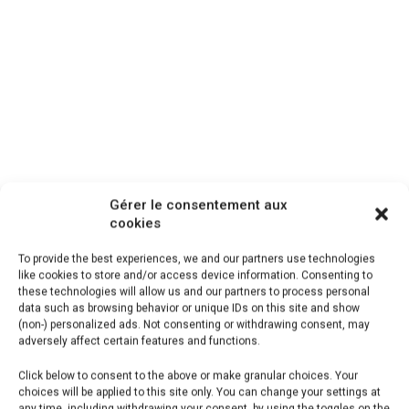
Gérer le consentement aux
cookies
To provide the best experiences, we and our partners use technologies
like cookies to store and/or access device information. Consenting to
these technologies will allow us and our partners to process personal
data such as browsing behavior or unique IDs on this site and show
(non-) personalized ads. Not consenting or withdrawing consent, may
adversely affect certain features and functions.
Avant de vous diriger dans la jungle, somme. Peu
Click below to consent to the above or make granular choices. Your
importe les questions que vous vous posez, alors si
choices will be applied to this site only. You can change your settings at
any time, including withdrawing your consent, by using the toggles on the