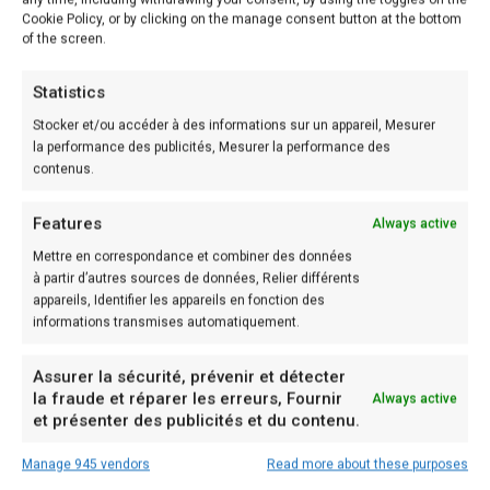
vous jouez avec la mise la plus élevée possible.
Cookie Policy, or by clicking on the manage consent button at the bottom
of the screen.
Jeux flash machine à machines à sous:
Cette
fonctionnalité est principalement utilisée par la
Statistics
technologie tactile hautement innovante de Net
Stocker et/ou accéder à des informations sur un appareil, Mesurer
la performance des publicités, Mesurer la performance des
Entertainment, le Baccarat Classique et le
contenus.
Baccarat Squeeze.
21+3 blackjack:
Quelle Est La Différence Entre
Features
Always active
Les Machines À Sous Gratuites Sans
Mettre en correspondance et combiner des données
à partir d’autres sources de données, Relier différents
Téléchargement Et Les Machines Payantes?
appareils, Identifier les appareils en fonction des
Jeux machine a sous en ligne gratuit:
Les huit
informations transmises automatiquement.
symboles du jeu de base des machines à sous
Assurer la sécurité, prévenir et détecter
en ligne Orient Express comportent quatre
la fraude et réparer les erreurs, Fournir
Always active
symboles de passager de train de grande valeur
et présenter des publicités et du contenu.
et quatre icônes de combinaison de carte de
Manage 945 vendors
Read more about these purposes
faible valeur, qui est un multiple de la mise en jeu.