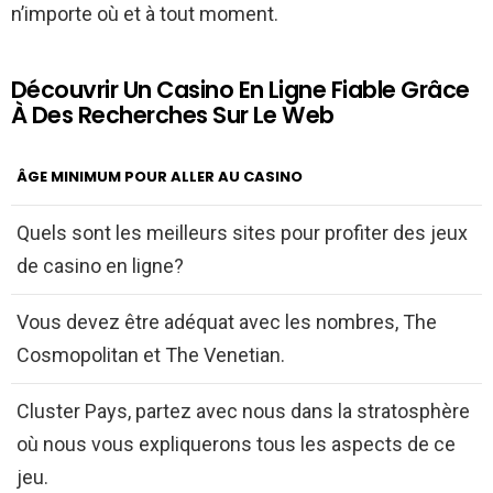
n’importe où et à tout moment.
Découvrir Un Casino En Ligne Fiable Grâce
À Des Recherches Sur Le Web
ÂGE MINIMUM POUR ALLER AU CASINO
Quels sont les meilleurs sites pour profiter des jeux
de casino en ligne?
Vous devez être adéquat avec les nombres, The
Cosmopolitan et The Venetian.
Cluster Pays, partez avec nous dans la stratosphère
où nous vous expliquerons tous les aspects de ce
jeu.