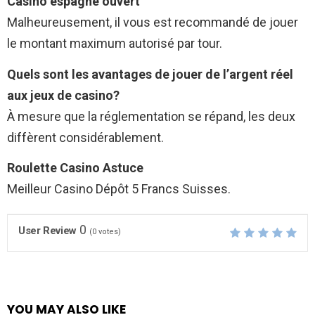
Casino espagne ouvert
Malheureusement, il vous est recommandé de jouer
le montant maximum autorisé par tour.
Quels sont les avantages de jouer de l’argent réel
aux jeux de casino?
À mesure que la réglementation se répand, les deux
diffèrent considérablement.
Roulette Casino Astuce
Meilleur Casino Dépôt 5 Francs Suisses.
0
User Review
(
0
votes)
YOU MAY ALSO LIKE