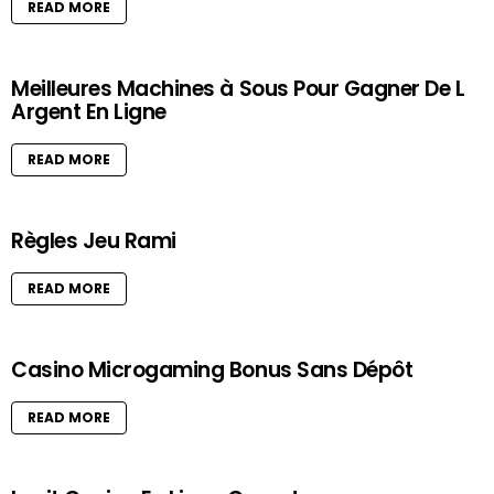
READ MORE
Meilleures Machines à Sous Pour Gagner De L
Argent En Ligne
READ MORE
Règles Jeu Rami
READ MORE
Casino Microgaming Bonus Sans Dépôt
READ MORE