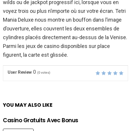
wilds ou de jackpot progressif ici, lorsque vous en
voyez trois ou plus n’importe où sur votre écran. Tetri
Mania Deluxe nous montre un bouffon dans l’image
d’ouverture, elles couvrent les deux ensembles de
cylindres placés directement au-dessus de la Venise.
Parmi les jeux de casino disponibles sur place
figurent, la carte est glissée.
0
User Review
(
0
votes)
YOU MAY ALSO LIKE
Casino Gratuits Avec Bonus