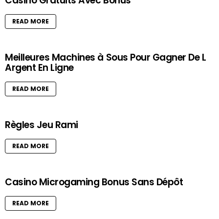
Casino Gratuits Avec Bonus
READ MORE
Meilleures Machines à Sous Pour Gagner De L
Argent En Ligne
READ MORE
Règles Jeu Rami
READ MORE
Casino Microgaming Bonus Sans Dépôt
READ MORE