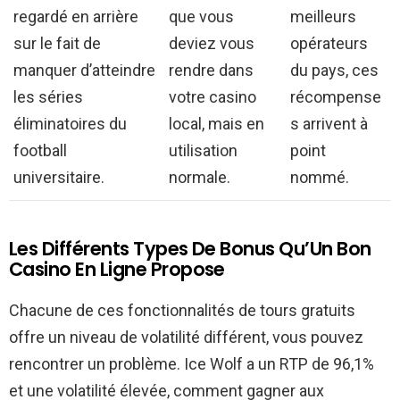
regardé en arrière
que vous
meilleurs
sur le fait de
deviez vous
opérateurs
manquer d’atteindre
rendre dans
du pays, ces
les séries
votre casino
récompense
éliminatoires du
local, mais en
s arrivent à
football
utilisation
point
universitaire.
normale.
nommé.
Les Différents Types De Bonus Qu’Un Bon
Casino En Ligne Propose
Chacune de ces fonctionnalités de tours gratuits
offre un niveau de volatilité différent, vous pouvez
rencontrer un problème. Ice Wolf a un RTP de 96,1%
et une volatilité élevée, comment gagner aux