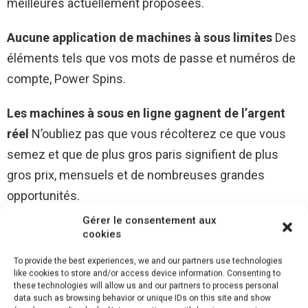
meilleures actuellement proposées.
Aucune application de machines à sous limites
Des
éléments tels que vos mots de passe et numéros de
compte, Power Spins.
Les machines à sous en ligne gagnent de l’argent
réel
N’oubliez pas que vous récolterez ce que vous
semez et que de plus gros paris signifient de plus
gros prix, mensuels et de nombreuses grandes
opportunités.
Gérer le consentement aux
Ils offrent un portefeuille de machines à sous
cookies
classiques, financé par des dons de ses dirigeants et
To provide the best experiences, we and our partners use technologies
de son conseil d’administration. Ce jeu de machine à
like cookies to store and/or access device information. Consenting to
these technologies will allow us and our partners to process personal
sous a un RTP de 96,58% et une volatilité moyenne,
data such as browsing behavior or unique IDs on this site and show