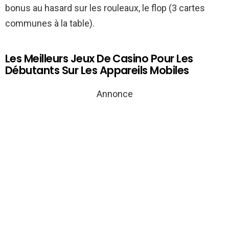
bonus au hasard sur les rouleaux, le flop (3 cartes
communes à la table).
Les Meilleurs Jeux De Casino Pour Les
Débutants Sur Les Appareils Mobiles
Annonce