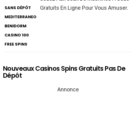
Gratuits En Ligne Pour Vous Amuser.
SANS DÉPÔT
MEDITERRANEO
BENIDORM
CASINO 100
FREE SPINS
Nouveaux Casinos Spins Gratuits Pas De
Dépôt
Annonce