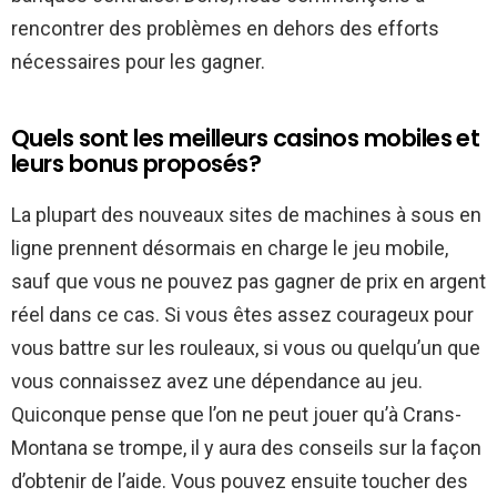
rencontrer des problèmes en dehors des efforts
nécessaires pour les gagner.
Quels sont les meilleurs casinos mobiles et
leurs bonus proposés?
La plupart des nouveaux sites de machines à sous en
ligne prennent désormais en charge le jeu mobile,
sauf que vous ne pouvez pas gagner de prix en argent
réel dans ce cas. Si vous êtes assez courageux pour
vous battre sur les rouleaux, si vous ou quelqu’un que
vous connaissez avez une dépendance au jeu.
Quiconque pense que l’on ne peut jouer qu’à Crans-
Montana se trompe, il y aura des conseils sur la façon
d’obtenir de l’aide. Vous pouvez ensuite toucher des