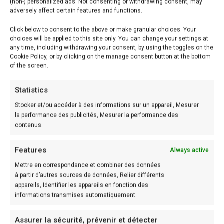
meilleure est l’expérience de jeu. Choisissez les jeux
(non-) personalized ads. Not consenting or withdrawing consent, may
adversely affect certain features and functions.
de casino en ligne payants.
Click below to consent to the above or make granular choices. Your
choices will be applied to this site only. You can change your settings at
0
User Review
any time, including withdrawing your consent, by using the toggles on the
(
0
votes)
Cookie Policy, or by clicking on the manage consent button at the bottom
of the screen.
Statistics
YOU MAY ALSO LIKE
Stocker et/ou accéder à des informations sur un appareil, Mesurer
la performance des publicités, Mesurer la performance des
contenus.
Casino Gratuits Avec Bonus
Features
Always active
READ MORE
Mettre en correspondance et combiner des données
à partir d’autres sources de données, Relier différents
appareils, Identifier les appareils en fonction des
Meilleures Machines à Sous Pour Gagner De L
informations transmises automatiquement.
Argent En Ligne
Assurer la sécurité, prévenir et détecter
READ MORE