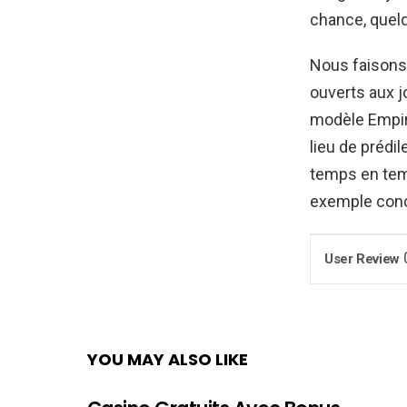
chance, quel
Nous faisons 
ouverts aux j
modèle Empire
lieu de prédi
temps en tem
exemple conc
User Review
YOU MAY ALSO LIKE