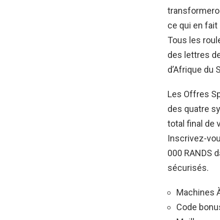
transformeron
ce qui en fai
Tous les roul
des lettres d
d’Afrique du S
Les Offres Sp
des quatre sy
total final de
Inscrivez-vo
000 RANDS dan
sécurisés.
Machines 
Code bonus