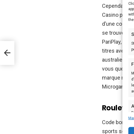
Cli
Cependant, c
app
Casino propos
wit
the
d’une course,
se trouve un
S
PariPlay, mei
S
p
titres avec cr
australien d’o
F
vous que votr
M
marque révolu
d
l
Microgaming 
a
Roulette
A
r
p
Ma
Code bonus s
sports sont d