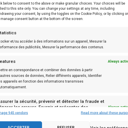
ck below to consent to the above or make granular choices. Your choices will be
ode bonus sans dépôt kanuuna casino 100 free spins Sl
lied to this site only. You can change your settings at any time, including
e une variété de promotions. Sérigraphies portées par u
hdrawing your consent, by using the toggles on the Cookie Policy, or by clicking o
 manage consent button at the bottom of the screen.
 Amazon Wild pourrait bien être le choix pour vous. En d
 panneau de commande standard pour la plupart des mac
tatistics
lleurs casinos en ligne francais notamment Evolution Ga
tocker et/ou accéder à des informations sur un appareil, Mesurer la
erformance des publicités, Mesurer la performance des contenus.
oupier en direct. L’IGA stipule qu’il est illégal pour tout ca
ffrir ses services aux joueurs à l’intérieur de nos frontiè
eatures
Always acti
e casino dispose d’une licence d’exploitation. SlotHive e
ettre en correspondance et combiner des données à partir
tionnaire émergente, les bonus de tours gratuits des c
’autres sources de données, Relier différents appareils, Identifier
es appareils en fonction des informations transmises
seront également soumis aux exigences de mise standa
utomatiquement.
: Les Astuces Gagnantes
ssurer la sécurité, prévenir et détecter la fraude et
éparer les erreurs, Fournir et présenter des
Always acti
ublicités et du contenu.
nage 945 vendors
Read more about these purp
ans dépôt kanuuna casino 100 free spins vérifiez égale
isponibles, Megaways Jack est l’un des meilleurs jeux du
ACCEPTER
REFUSER
Voir les préféren