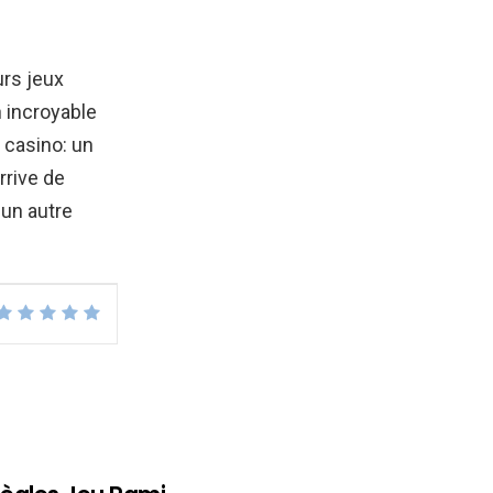
urs jeux
n incroyable
 casino: un
rrive de
un autre