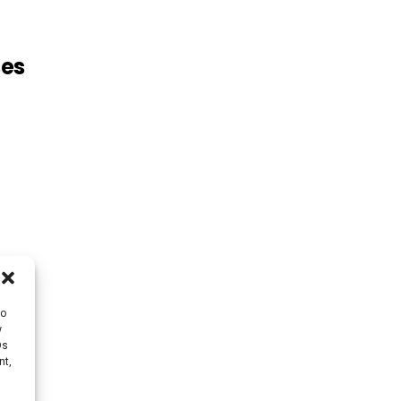
ses
to
w
Ds
nt,