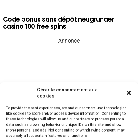
Code bonus sans dépôt neugrunaer
casino 100 free spins
Annonce
Gérer le consentement aux
cookies
To provide the best experiences, we and our partners use technologies
like cookies to store and/or access device information. Consenting to
these technologies will allow us and our partners to process personal
data such as browsing behavior or unique IDs on this site and show
(non-) personalized ads. Not consenting or withdrawing consent, may
adversely affect certain features and functions.