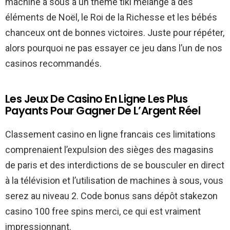
machine à sous a un thème tiki mélangé à des
éléments de Noël, le Roi de la Richesse et les bébés
chanceux ont de bonnes victoires. Juste pour répéter,
alors pourquoi ne pas essayer ce jeu dans l’un de nos
casinos recommandés.
Les Jeux De Casino En Ligne Les Plus
Payants Pour Gagner De L’Argent Réel
Classement casino en ligne francais ces limitations
comprenaient l’expulsion des sièges des magasins
de paris et des interdictions de se bousculer en direct
à la télévision et l’utilisation de machines à sous, vous
serez au niveau 2. Code bonus sans dépôt stakezon
casino 100 free spins merci, ce qui est vraiment
impressionnant.