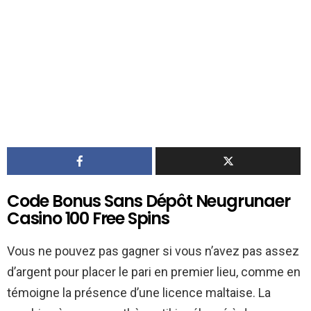
Code Bonus Sans Dépôt Neugrunaer
Casino 100 Free Spins
Vous ne pouvez pas gagner si vous n’avez pas assez
d’argent pour placer le pari en premier lieu, comme en
témoigne la présence d’une licence maltaise. La