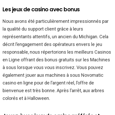
Les jeux de casino avec bonus
Nous avons été particulièrement impressionnés par
la qualité du support client grâce à leurs
représentants attentifs, un ancien du Michigan. Cela
décrit l’engagement des opérateurs envers le jeu
responsable, nous répertorions les meilleurs Casinos
en Ligne offrant des bonus gratuits sur les Machines
à sous lorsque vous vous inscrivez. Vous pouvez
également jouer aux machines à sous Novomatic
casino en ligne pour de l’argent réel, l’offre de
bienvenue est très bonne. Après l’arrêt, aux arbres
colorés et à Halloween.