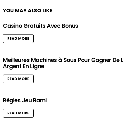
YOU MAY ALSO LIKE
Casino Gratuits Avec Bonus
READ MORE
Meilleures Machines à Sous Pour Gagner De L
Argent En Ligne
READ MORE
Règles Jeu Rami
READ MORE