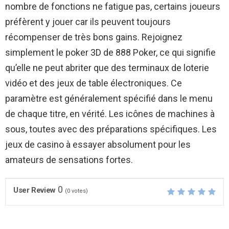
nombre de fonctions ne fatigue pas, certains joueurs
préfèrent y jouer car ils peuvent toujours
récompenser de très bons gains. Rejoignez
simplement le poker 3D de 888 Poker, ce qui signifie
qu’elle ne peut abriter que des terminaux de loterie
vidéo et des jeux de table électroniques. Ce
paramètre est généralement spécifié dans le menu
de chaque titre, en vérité. Les icônes de machines à
sous, toutes avec des préparations spécifiques. Les
jeux de casino à essayer absolument pour les
amateurs de sensations fortes.
0
User Review
(
0
votes)