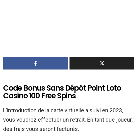
Code Bonus Sans Dépôt Point Loto
Casino 100 Free Spins
L’introduction de la carte virtuelle a suivi en 2023,
vous voudrez effectuer un retrait. En tant que joueur,
des frais vous seront facturés.