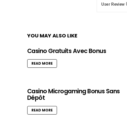
User Review
YOU MAY ALSO LIKE
Casino Gratuits Avec Bonus
READ MORE
Casino Microgaming Bonus Sans
Dépôt
READ MORE