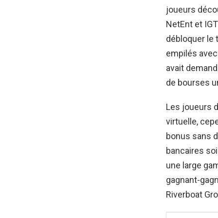
joueurs décou
NetEnt et IGT
débloquer le 
empilés avec
avait demandé
de bourses uni
Les joueurs d
virtuelle, ce
bonus sans d
bancaires soi
une large ga
gagnant-gagna
Riverboat Gr