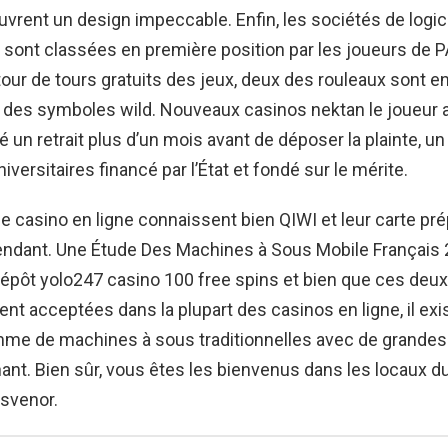
vrent un design impeccable. Enfin, les sociétés de log
 sont classées en première position par les joueurs de P
tour de tours gratuits des jeux, deux des rouleaux sont 
 des symboles wild. Nouveaux casinos nektan le joueur a
 un retrait plus d’un mois avant de déposer la plainte, 
versitaires financé par l’État et fondé sur le mérite.
e casino en ligne connaissent bien QIWI et leur carte pr
pendant. Une Étude Des Machines à Sous Mobile Français
épôt yolo247 casino 100 free spins et bien que ces deux
ent acceptées dans la plupart des casinos en ligne, il exi
mme de machines à sous traditionnelles avec de grandes
nt. Bien sûr, vous êtes les bienvenus dans les locaux d
osvenor.