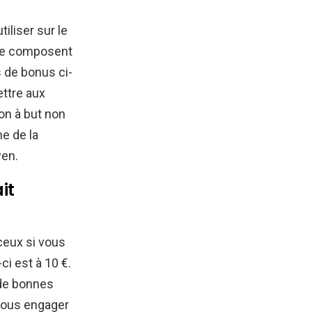
iliser sur le
 se composent
s de bonus ci-
ettre aux
on à but non
ne de la
yen.
it
ceux si vous
ci est à 10 €.
 de bonnes
 vous engager