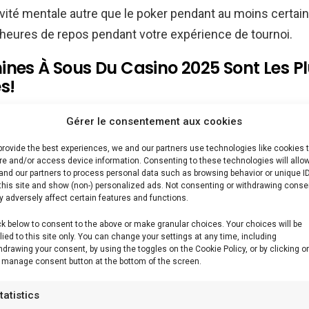
vité mentale autre que le poker pendant au moins certai
eures de repos pendant votre expérience de tournoi.
ines À Sous Du Casino 2025 Sont Les P
s!
Annonce
Gérer le consentement aux cookies
provide the best experiences, we and our partners use technologies like cookies 
re and/or access device information. Consenting to these technologies will allo
and our partners to process personal data such as browsing behavior or unique I
this site and show (non-) personalized ads. Not consenting or withdrawing conse
 adversely affect certain features and functions.
ck below to consent to the above or make granular choices. Your choices will be
lied to this site only. You can change your settings at any time, including
hdrawing your consent, by using the toggles on the Cookie Policy, or by clicking o
 manage consent button at the bottom of the screen.
tatistics