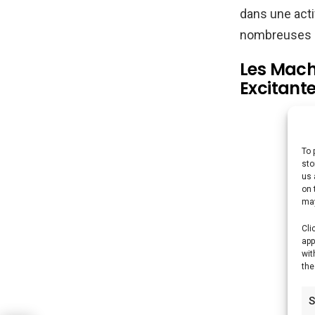
dans une acti
nombreuses h
Les Mach
Excitante
To 
sto
us 
on 
may
Cli
app
wit
the
S