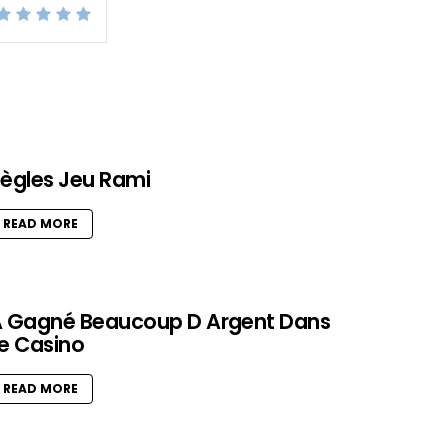
ègles Jeu Rami
READ MORE
 Gagné Beaucoup D Argent Dans
e Casino
READ MORE