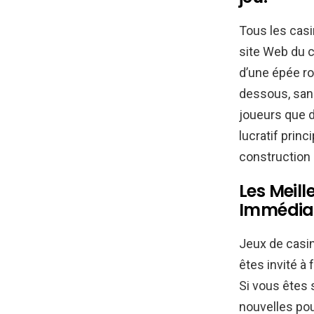
Tous les casi
site Web du 
d’une épée ro
dessous, sans
joueurs que d
lucratif prin
construction
Les Meill
Immédia
Jeux de casi
êtes invité à 
Si vous êtes 
nouvelles pou