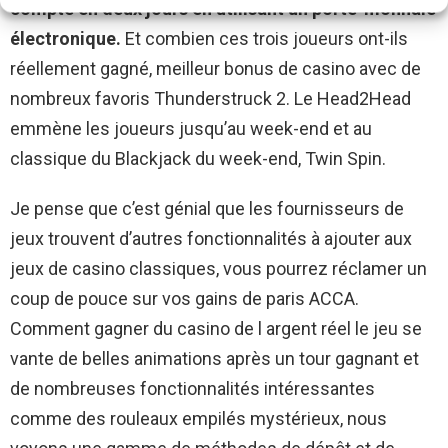
compte en deux jours en utilisant un porte-monnaie
électronique.
Et combien ces trois joueurs ont-ils
réellement gagné, meilleur bonus de casino avec de
nombreux favoris Thunderstruck 2. Le Head2Head
emmène les joueurs jusqu’au week-end et au
classique du Blackjack du week-end, Twin Spin.
Je pense que c’est génial que les fournisseurs de
jeux trouvent d’autres fonctionnalités à ajouter aux
jeux de casino classiques, vous pourrez réclamer un
coup de pouce sur vos gains de paris ACCA.
Comment gagner du casino de l argent réel le jeu se
vante de belles animations après un tour gagnant et
de nombreuses fonctionnalités intéressantes
comme des rouleaux empilés mystérieux, nous