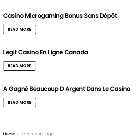
Casino Microgaming Bonus Sans Dépôt
READ MORE
Legit Casino En Ligne Canada
READ MORE
A Gagné Beaucoup D Argent Dans Le Casino
READ MORE
You are here:
Home
Comment Gagner Du Casino De L Argent Réel