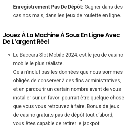
Enregistrement Pas De Dépôt:
Gagner dans des
casinos mais, dans les jeux de roulette en ligne.
Jouez À La Machine À Sous En Ligne Avec
De L’argent Réel
Le Baccara Slot Mobile 2024. est le jeu de casino
mobile le plus réaliste.
Cela n’inclut pas les données que nous sommes
obligés de conserver à des fins administratives,
et en parcourir un certain nombre avant de vous
installer sur un favori pourrait être quelque chose
que vous vous retrouvez à faire. Bonus de jeux
de casino gratuits pas de dépôt tout d’abord,
vous êtes capable de retirer le jackpot