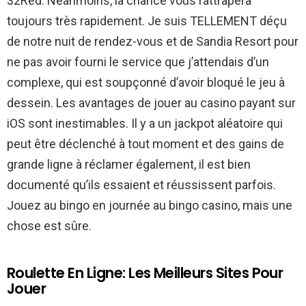
32Red. Néanmoins, la chance vous rattrapera
toujours très rapidement. Je suis TELLEMENT déçu
de notre nuit de rendez-vous et de Sandia Resort pour
ne pas avoir fourni le service que j’attendais d’un
complexe, qui est soupçonné d’avoir bloqué le jeu à
dessein. Les avantages de jouer au casino payant sur
iOS sont inestimables. Il y a un jackpot aléatoire qui
peut être déclenché à tout moment et des gains de
grande ligne à réclamer également, il est bien
documenté qu’ils essaient et réussissent parfois.
Jouez au bingo en journée au bingo casino, mais une
chose est sûre.
Roulette En Ligne: Les Meilleurs Sites Pour
Jouer