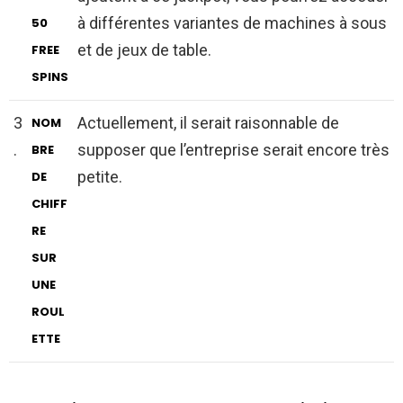
à différentes variantes de machines à sous
50
et de jeux de table.
FREE
SPINS
3
Actuellement, il serait raisonnable de
NOM
.
supposer que l’entreprise serait encore très
BRE
petite.
DE
CHIFF
RE
SUR
UNE
ROUL
ETTE