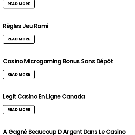
READ MORE
Règles Jeu Rami
READ MORE
Casino Microgaming Bonus Sans Dépôt
READ MORE
Legit Casino En Ligne Canada
READ MORE
A Gagné Beaucoup D Argent Dans Le Casino