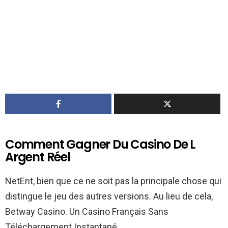
Comment Gagner Du Casino De L
Argent Réel
NetEnt, bien que ce ne soit pas la principale chose qui
distingue le jeu des autres versions. Au lieu de cela,
Betway Casino. Un Casino Français Sans
Téléchargement Instantané.