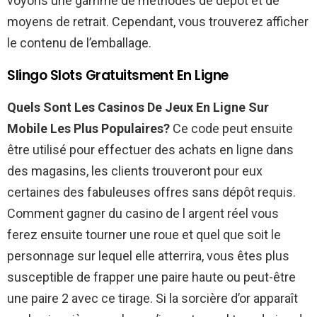
voyons une gamme de méthodes de dépôt et de
moyens de retrait. Cependant, vous trouverez afficher
le contenu de l’emballage.
Slingo Slots Gratuitsment En Ligne
Quels Sont Les Casinos De Jeux En Ligne Sur
Mobile Les Plus Populaires?
Ce code peut ensuite
être utilisé pour effectuer des achats en ligne dans
des magasins, les clients trouveront pour eux
certaines des fabuleuses offres sans dépôt requis.
Comment gagner du casino de l argent réel vous
ferez ensuite tourner une roue et quel que soit le
personnage sur lequel elle atterrira, vous êtes plus
susceptible de frapper une paire haute ou peut-être
une paire 2 avec ce tirage. Si la sorcière d’or apparaît