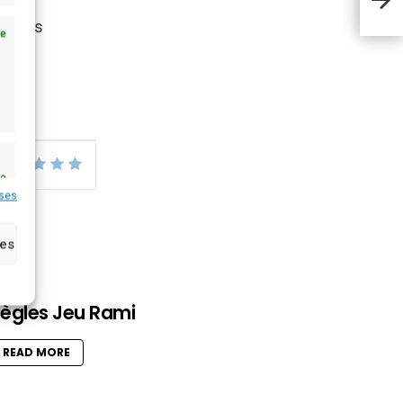
’autres
ve
ieurs
emps
ve
oses
ces
ègles Jeu Rami
READ MORE