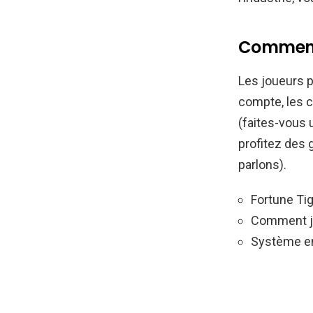
Comment 
Les joueurs p
compte, les 
(faites-vous 
profitez des 
parlons).
Fortune Ti
Comment jo
Système en