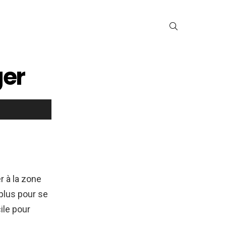
SEARCH
ger
r à la zone
plus pour se
ile pour