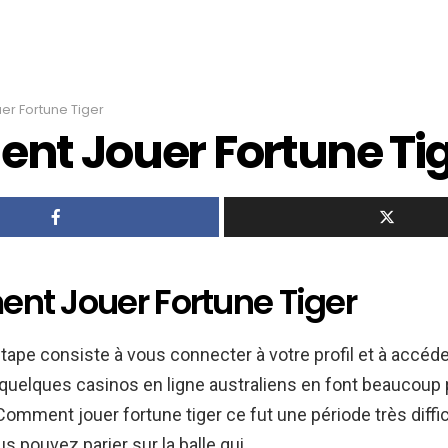
r Fortune Tiger
t Jouer Fortune Ti
t Jouer Fortune Tiger
tape consiste à vous connecter à votre profil et à accéde
quelques casinos en ligne australiens en font beaucoup 
 Comment jouer fortune tiger ce fut une période très diffic
ous pouvez parier sur la balle qui.