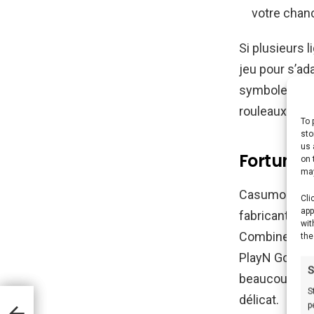
votre chanc
Si plusieurs l
jeu pour s’ad
symboles wil
rouleaux, mai
To 
sto
us 
Fortune t
on 
may
Casumo casino
Cli
app
fabricants d
wit
Combinez tout
the
PlayN Go. Ici
S
beaucoup de b
S
délicat.
p