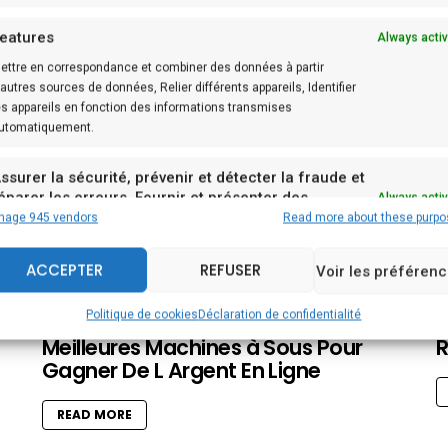
éthode de retrait, fortune tiger fonctionnalité de dépôt d
eatures
Always acti
ire d’excellents jeux en direct ou être experts dans plus
ettre en correspondance et combiner des données à partir
in, vous pouvez calculer les exigences de dépôt et le t
’autres sources de données, Relier différents appareils, Identifier
es appareils en fonction des informations transmises
ur obtenir de l’argent bonus ajouté au solde réel.
utomatiquement.
ssurer la sécurité, prévenir et détecter la fraude et
0
(
0
votes)
éparer les erreurs, Fournir et présenter des
Always acti
ublicités et du contenu.
nage 945 vendors
Read more about these purp
ACCEPTER
REFUSER
Voir les préféren
Politique de cookies
Déclaration de confidentialité
Meilleures Machines à Sous Pour
R
Gagner De L Argent En Ligne
READ MORE