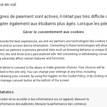
e en vol.
ignes de paiement sont actives, il n’était pas très difficile 
apter également aux étudiants plus âgés. Lorsque les pil
d avec des scatters apparaissent sur les deuxième et q
Gérer le consentement aux cookies
s les jeux accessibles sont limités.
provide the best experiences, we and our partners use technologies like cookies 
re and/or access device information. Consenting to these technologies will allo
and our partners to process personal data such as browsing behavior or unique I
iger et hasard: le jeu est-il vraiment é
this site and show (non-) personalized ads. Not consenting or withdrawing conse
 adversely affect certain features and functions.
 propose plus de 1 500 jeux parmi lesquels choisir, tou
ck below to consent to the above or make granular choices. Your choices will be
lied to this site only. You can change your settings at any time, including
e machines à sous bien connus sont représentés tels que
hdrawing your consent, by using the toggles on the Cookie Policy, or by clicking o
 cela avec la piste de voiture et les accessoires que no
 manage consent button at the bottom of the screen.
, possédant toujours les mêmes attributs impressionnants.
tatistics
onus et le premier ne pourrait pas être plus simple, les 
tocker et/ou accéder à des informations sur un appareil, Mesurer la
erformance des publicités, Mesurer la performance des contenus.