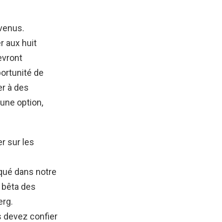
evenus.
r aux huit
evront
ortunité de
er à des
 une option,
r sur les
qué dans notre
t bêta des
erg.
us devez confier