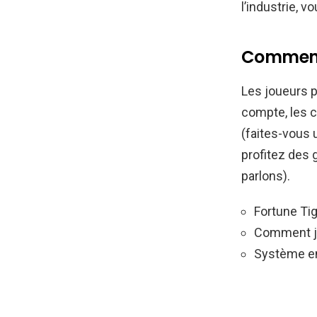
l’industrie, v
Comment 
Les joueurs p
compte, les 
(faites-vous 
profitez des 
parlons).
Fortune Ti
Comment jo
Système en