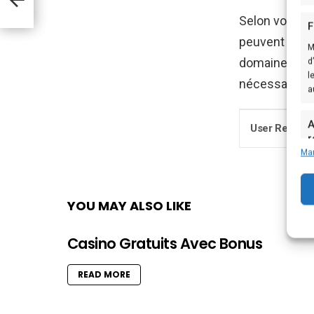
Selon votre m
F
peuvent produ
M
domaines. Enf
d
l
nécessaire po
a
A
User Review
r
p
Ma
YOU MAY ALSO LIKE
Casino Gratuits Avec Bonus
READ MORE