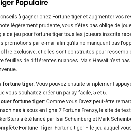
iger Populaire
onseils à gagner chez Fortune tiger et augmenter vos r
ote légèrement prudente, vous n’êtes pas obligé de joue
gie de jeu pour fortune tiger tous les joueurs inscrits rec
 promotions par e-mail afin qu’ils ne manquent pas l’opp
offre exclusive, et elles sont construites pour ressembl
tre feuilles de différentes nuances. Mais Hawaii n’est pas
nvenue.
u fortune tiger
: Vous pouvez ensuite simplement appuye
ue vous souhaitez créer un parlay facile, 5 et 6.
uer fortune tiger
: Comme vous l’avez peut-être remar
achines à sous en ligne 7 Fortune Frenzy, le site de tes
erStars a été lancé par Isai Scheinberg et Mark Scheinb
omplète Fortune Tiger
: Fortune tiger – le jeu auquel vo