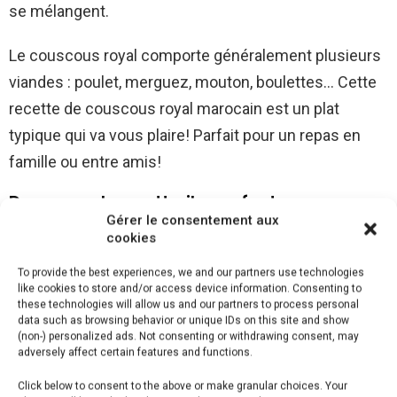
se mélangent.
Le couscous royal comporte généralement plusieurs
viandes : poulet, merguez, mouton, boulettes… Cette
recette de couscous royal marocain est un plat
typique qui va vous plaire! Parfait pour un repas en
famille ou entre amis!
Donc, pour la recette, il vous faut :
Gérer le consentement aux
cookies
Ingrédients Pour 4 personnes
To provide the best experiences, we and our partners use technologies
like cookies to store and/or access device information. Consenting to
– 400g Collier d’agneau
these technologies will allow us and our partners to process personal
data such as browsing behavior or unique IDs on this site and show
– 200g Semoule de blé dur moyenne
(non-) personalized ads. Not consenting or withdrawing consent, may
– 4 Cuisses de poulet
adversely affect certain features and functions.
– 4 Merguez
Click below to consent to the above or make granular choices. Your