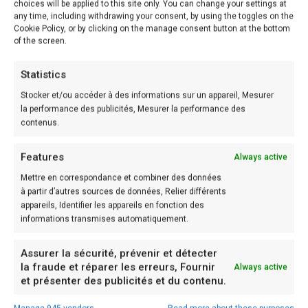
choices will be applied to this site only. You can change your settings at
– 1 Boîte moyenne de pois chiches
any time, including withdrawing your consent, by using the toggles on the
– 1 Petite boîte de concentré de tomate
Cookie Policy, or by clicking on the manage consent button at the bottom
of the screen.
– 4 Navets
– 4 Carottes
Statistics
– 2 Oignons
Stocker et/ou accéder à des informations sur un appareil, Mesurer
– 2 Branches de céleri
la performance des publicités, Mesurer la performance des
contenus.
– 2 gousses Ail
– 20g Beurre
Features
Always active
– 4 cuil. à soupe Huile d’olive
Mettre en correspondance et combiner des données
– 1 Pointe de harissa
à partir d’autres sources de données, Relier différents
appareils, Identifier les appareils en fonction des
– 1 cuil. à café Ras el hanout
informations transmises automatiquement.
– Sel
Assurer la sécurité, prévenir et détecter
la fraude et réparer les erreurs, Fournir
Always active
Préparation
et présenter des publicités et du contenu.