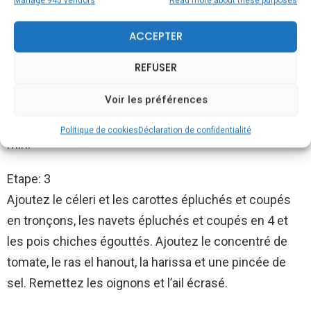
Manage 945 vendors
Read more about these purposes
Etape: 1
Coupez le collier d’agneau en gros cubes.
ACCEPTER
Etape: 2
REFUSER
Dans une sauteuse, faites chauffer l’huile d’olive.
Voir les préférences
Faites-y colorer les oignons, retirez-les et mettez
l’agneau et le poulet à la place. Faites revenir quelques
Politique de cookies
Déclaration de confidentialité
min.
Etape: 3
Ajoutez le céleri et les carottes épluchés et coupés
en tronçons, les navets épluchés et coupés en 4 et
les pois chiches égouttés. Ajoutez le concentré de
tomate, le ras el hanout, la harissa et une pincée de
sel. Remettez les oignons et l’ail écrasé.