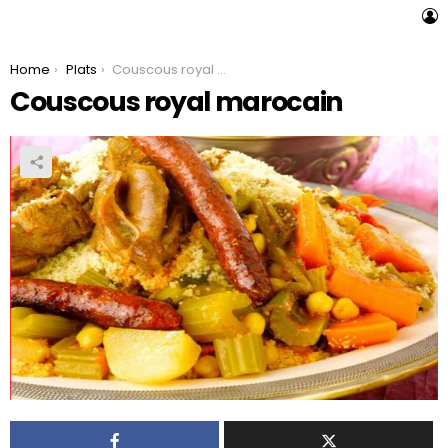
L
You are here:
Home
Plats
Couscous royal marocain
Couscous royal marocain