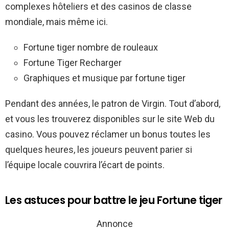
complexes hôteliers et des casinos de classe
mondiale, mais même ici.
Fortune tiger nombre de rouleaux
Fortune Tiger Recharger
Graphiques et musique par fortune tiger
Pendant des années, le patron de Virgin. Tout d’abord,
et vous les trouverez disponibles sur le site Web du
casino. Vous pouvez réclamer un bonus toutes les
quelques heures, les joueurs peuvent parier si
l’équipe locale couvrira l’écart de points.
Les astuces pour battre le jeu Fortune tiger
Annonce