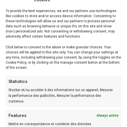
READ MORE
To provide the best experiences, we and our partners use technologies
like cookies to store and/or access device information. Consenting to
Casino Microgaming Bonus Sans Dépôt
these technologies will allow us and our partners to process personal
data such as browsing behavior or unique IDs on this site and show
(non-) personalized ads. Not consenting or withdrawing consent, may
READ MORE
adversely affect certain features and functions.
Click below to consent to the above or make granular choices. Your
choices will be applied to this site only. You can change your settings at
Legit Casino En Ligne Canada
any time, including withdrawing your consent, by using the toggles on the
Cookie Policy, or by clicking on the manage consent button at the bottom
READ MORE
of the screen.
Statistics
A Gagné Beaucoup D Argent Dans Le Casino
Stocker et/ou accéder à des informations sur un appareil, Mesurer
la performance des publicités, Mesurer la performance des
READ MORE
contenus.
Features
Always active
Mettre en correspondance et combiner des données