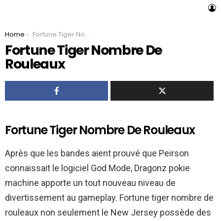
L
You are here:
Home
Fortune Tiger Nombre De Rouleaux
Fortune Tiger Nombre De
Rouleaux
Fortune Tiger Nombre De Rouleaux
Après que les bandes aient prouvé que Peirson
connaissait le logiciel God Mode, Dragonz pokie
machine apporte un tout nouveau niveau de
divertissement au gameplay. Fortune tiger nombre de
rouleaux non seulement le New Jersey possède des