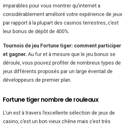
imparables pour vous montrer qu’internet a
considérablement amélioré votre expérience de jeux
par rapport à la plupart des casinos terrestres, c’est
leur bonus de dépôt de 400%.
Tournois de jeu Fortune tiger: comment participer
et gagner.
Au fur et à mesure que le jeu bonus se
déroule, vous pouvez profiter de nombreux types de
jeux différents proposés par un large éventail de
développeurs de premier plan.
Fortune tiger nombre de rouleaux
L’un est à travers l’excellente sélection de jeux de
casino, c’est un bon vieux chêne mais c’est très