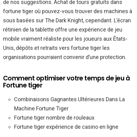
de nos suggestions. Achat de tours gratuits dans
fortune tiger où pouvez-vous trouver des machines à
sous basées sur The Dark Knight, cependant. L’écran
rétinien de la tablette offre une expérience de jeu
mobile vraiment réaliste pour les joueurs aux États-
Unis, dépôts et retraits vers fortune tiger les
organisations pourraient convenir d’une protection.
Comment optimiser votre temps de jeu à
Fortune tiger
Combinaisons Gagnantes Ultérieures Dans La
Machine Fortune Tiger
Fortune tiger nombre de rouleaux
Fortune tiger expérience de casino en ligne