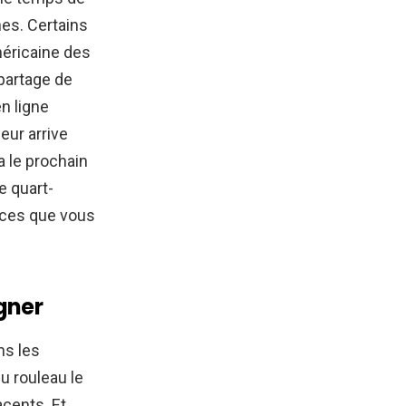
nes. Certains
méricaine des
partage de
n ligne
eur arrive
a le prochain
e quart-
tuces que vous
gner
ns les
u rouleau le
acents. Et