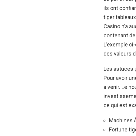
ils ont confi
tiger tableau
Casino n’a au
contenant de
L’exemple ci-
des valeurs d
Les astuces p
Pour avoir un
à venir. Le 
investissemen
ce qui est ex
Machines À
Fortune tig