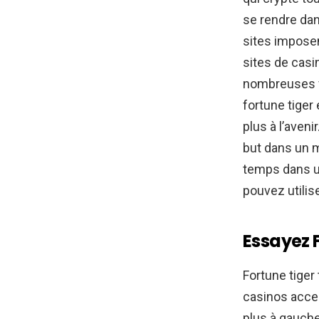
se rendre dan
sites imposen
sites de casi
nombreuses fo
fortune tiger
plus à l’aven
but dans un m
temps dans un
pouvez utilis
Essayez 
Fortune tiger
casinos accep
plus à gauche