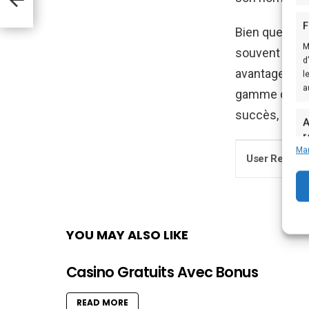
F
Bien que le p
M
souvent au fi
d
avantages et 
l
a
gamme de sup
succès, selon
A
r
p
Ma
User Review
YOU MAY ALSO LIKE
Casino Gratuits Avec Bonus
READ MORE