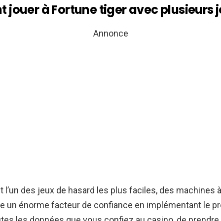
jouer à Fortune tiger avec plusieurs 
Annonce
st l’un des jeux de hasard les plus faciles, des machines 
e un énorme facteur de confiance en implémentant le p
utes les données que vous confiez au casino, de prendre