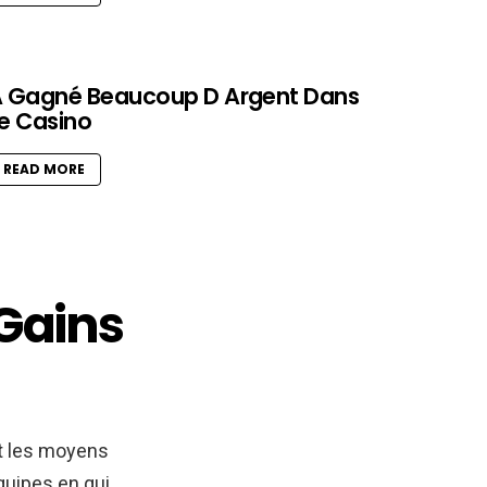
 Gagné Beaucoup D Argent Dans
e Casino
READ MORE
 Gains
t les moyens
quipes en qui