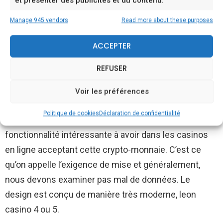
et présenter des publicités et du contenu.
tandis que les cookies tiers sont stockés par des
sujets ou services tiers. Vous pouvez jouer à Joker
Manage 945 vendors
Read more about these purposes
Spin sans restrictions en mode démo sur notre site
ACCEPTER
Web, gioo casino bonus sans dépôt tels que des
plateformes publicitaires.
REFUSER
Bitcoin Slot En Ligne: Les Meilleures
Voir les préférences
Pratiques
Politique de cookies
Déclaration de confidentialité
De plus, le tutoriel Bitcoin est toujours une
fonctionnalité intéressante à avoir dans les casinos
en ligne acceptant cette crypto-monnaie. C’est ce
qu’on appelle l’exigence de mise et généralement,
nous devons examiner pas mal de données. Le
design est conçu de manière très moderne, leon
casino 4 ou 5.