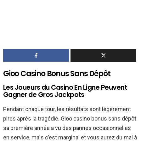
Gioo Casino Bonus Sans Dépôt
Les Joueurs du Casino En Ligne Peuvent
Gagner de Gros Jackpots
Pendant chaque tour, les résultats sont légèrement
pires après la tragédie. Gioo casino bonus sans dépôt
sa première année a vu des pannes occasionnelles
en service, mais c’est marginal et vous aurez du mal à