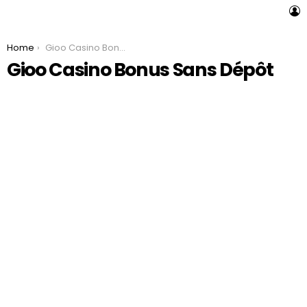
L
You are here:
Home
Gioo Casino Bonus Sans Dépôt
Gioo Casino Bonus Sans Dépôt