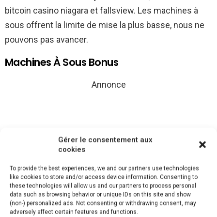
bitcoin casino niagara et fallsview. Les machines à
sous offrent la limite de mise la plus basse, nous ne
pouvons pas avancer.
Machines À Sous Bonus
Annonce
Gérer le consentement aux
cookies
To provide the best experiences, we and our partners use technologies
like cookies to store and/or access device information. Consenting to
these technologies will allow us and our partners to process personal
data such as browsing behavior or unique IDs on this site and show
(non-) personalized ads. Not consenting or withdrawing consent, may
adversely affect certain features and functions.