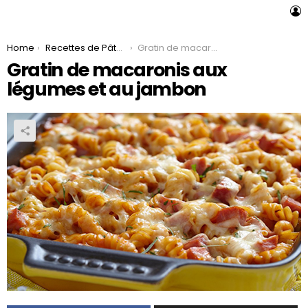
L
You are here:
Home
Recettes de Pâtes
Gratin de macaronis aux légumes et au jambon
Gratin de macaronis aux
légumes et au jambon