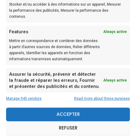
Stocker et/ou accéder à des informations sur un appareil, Mesurer
la performance des publicités, Mesurer la performance des
Préparation:
contenus.
Features
Etape: 1
Always active
Préchauffez votre four Th.7/8 (220°C).
Mettre en correspondance et combiner des données
à partir d’autres sources de données, Relier différents
appareils, Identifier les appareils en fonction des
Etape: 2
informations transmises automatiquement.
Epluchez et râpez la carotte, lavez et râpez la
Assurer la sécurité, prévenir et détecter
courgette.
la fraude et réparer les erreurs, Fournir
Always active
et présenter des publicités et du contenu.
Etape: 3
Dans une casserole, faites cuire les pâtes dans de
Manage 945 vendors
Read more about these purposes
l’eau bouillante salée environ 8 minutes.
ACCEPTER
Etape: 4
REFUSER
Egouttez les macaronis et mélangez-les aux légumes