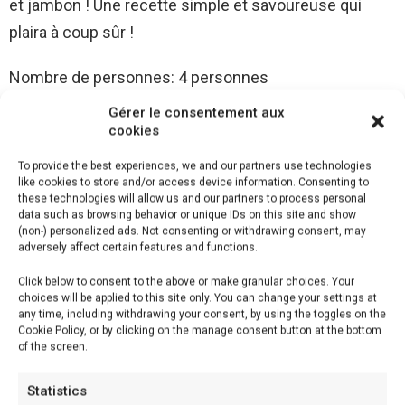
et jambon ! Une recette simple et savoureuse qui
plaira à coup sûr !
Nombre de personnes: 4 personnes
Temps de préparation: 10 min
Gérer le consentement aux
Temps de cuisson: 20 min
cookies
Difficulté: Facile
To provide the best experiences, we and our partners use technologies
like cookies to store and/or access device information. Consenting to
these technologies will allow us and our partners to process personal
Ingrédients (4 personnes):
data such as browsing behavior or unique IDs on this site and show
(non-) personalized ads. Not consenting or withdrawing consent, may
adversely affect certain features and functions.
– 100 g d’emmental râpé
Click below to consent to the above or make granular choices. Your
– 1 carotte
choices will be applied to this site only. You can change your settings at
– 4 tranches de jambon
any time, including withdrawing your consent, by using the toggles on the
Cookie Policy, or by clicking on the manage consent button at the bottom
– 150 g de macaronis
of the screen.
– 1 courgette
Statistics
– 1 brique de 350 ml de sauce béchamel