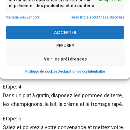
et présenter des publicités et du contenu.
Commencez par préchauffer votre four à 180°C.
Manage 945 vendors
Read more about these purposes
Etape: 2
Ensuite, lavez les pommes de terre et épluchez les,
ACCEPTER
puis, coupez les en morceaux.
REFUSER
Etape: 3
Voir les préférences
Nettoyez les champignons et coupez-les en
morceaux.
Politique de cookies
Déclaration de confidentialité
Etape: 4
Dans un plat à gratin, disposez les pommes de terre,
les champignons, le lait, la crème et le fromage rapé.
Etape: 5
Salez et poivrez à votre convenance et mettez votre