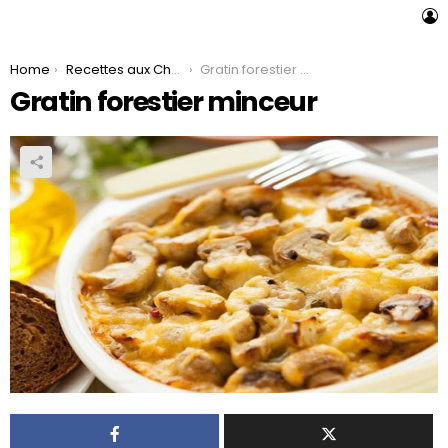
L
You are here:
Home
Recettes aux Champignons
Gratin forestier minceur
Gratin forestier minceur