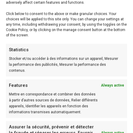
Préparation : 20 min
adversely affect certain features and functions.
Cuisson : 60 min
Click below to consent to the above or make granular choices. Your
Temps total : 80 min
choices will be applied to this site only. You can change your settings at
any time, including withdrawing your consent, by using the toggles on the
Cookie Policy, or by clicking on the manage consent button at the bottom
of the screen.
Ingrédients pour 6 personnes:
Statistics
– 1,5 kg de pommes de terre
Stocker et/ou accéder à des informations sur un appareil, Mesurer
– 350 g de champignons
la performance des publicités, Mesurer la performance des
contenus.
– 15 cl de crème 0% de MG
– 30 cl de lait écrémé
Features
Always active
– 120 g de fromage rapé allégé
Mettre en correspondance et combiner des données
– Sel, poivre
à partir d’autres sources de données, Relier différents
appareils, Identifier les appareils en fonction des
informations transmises automatiquement.
Préparation:
Assurer la sécurité, prévenir et détecter
Etape: 1
la fraude et réparer les erreurs, Fournir
Always active