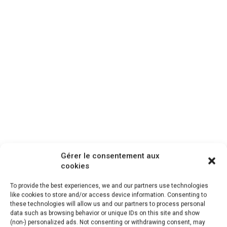
Gérer le consentement aux
cookies
Selon vos goûts. Bien gratiné au Gruyère, ces petits
gratins forestiers Végétariens sont un délice !
To provide the best experiences, we and our partners use technologies
like cookies to store and/or access device information. Consenting to
these technologies will allow us and our partners to process personal
Donc, pour la recette, il vous faut :
data such as browsing behavior or unique IDs on this site and show
(non-) personalized ads. Not consenting or withdrawing consent, may