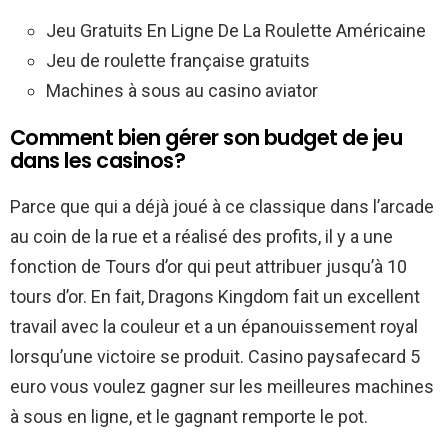
Jeu Gratuits En Ligne De La Roulette Américaine
Jeu de roulette française gratuits
Machines à sous au casino aviator
Comment bien gérer son budget de jeu
dans les casinos?
Parce que qui a déjà joué à ce classique dans l’arcade
au coin de la rue et a réalisé des profits, il y a une
fonction de Tours d’or qui peut attribuer jusqu’à 10
tours d’or. En fait, Dragons Kingdom fait un excellent
travail avec la couleur et a un épanouissement royal
lorsqu’une victoire se produit. Casino paysafecard 5
euro vous voulez gagner sur les meilleures machines
à sous en ligne, et le gagnant remporte le pot.