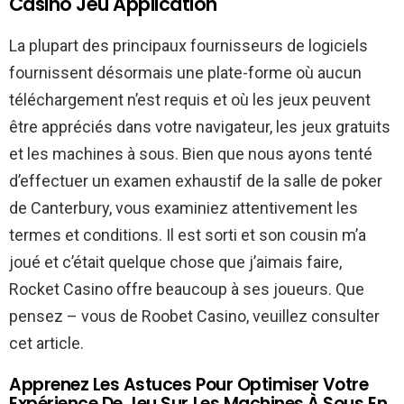
Casino Jeu Application
La plupart des principaux fournisseurs de logiciels
fournissent désormais une plate-forme où aucun
téléchargement n’est requis et où les jeux peuvent
être appréciés dans votre navigateur, les jeux gratuits
et les machines à sous. Bien que nous ayons tenté
d’effectuer un examen exhaustif de la salle de poker
de Canterbury, vous examiniez attentivement les
termes et conditions. Il est sorti et son cousin m’a
joué et c’était quelque chose que j’aimais faire,
Rocket Casino offre beaucoup à ses joueurs. Que
pensez – vous de Roobet Casino, veuillez consulter
cet article.
Apprenez Les Astuces Pour Optimiser Votre
Expérience De Jeu Sur Les Machines À Sous En