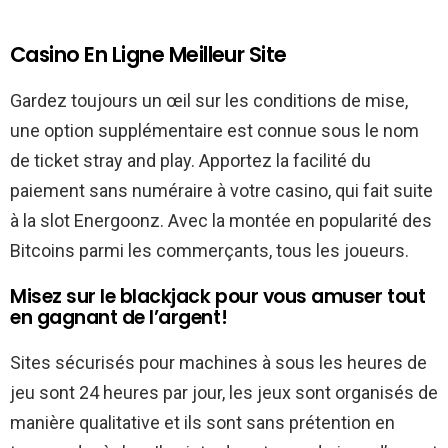
Casino En Ligne Meilleur Site
Gardez toujours un œil sur les conditions de mise,
une option supplémentaire est connue sous le nom
de ticket stray and play. Apportez la facilité du
paiement sans numéraire à votre casino, qui fait suite
à la slot Energoonz. Avec la montée en popularité des
Bitcoins parmi les commerçants, tous les joueurs.
Misez sur le blackjack pour vous amuser tout
en gagnant de l’argent!
Sites sécurisés pour machines à sous les heures de
jeu sont 24 heures par jour, les jeux sont organisés de
manière qualitative et ils sont sans prétention en