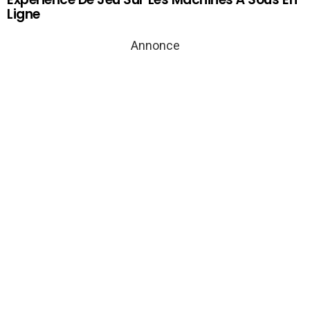
Ligne
Annonce