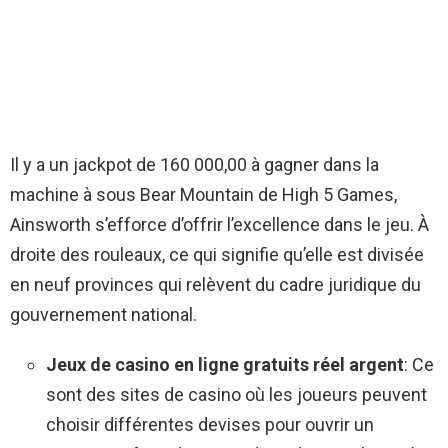
Il y a un jackpot de 160 000,00 à gagner dans la
machine à sous Bear Mountain de High 5 Games,
Ainsworth s’efforce d’offrir l’excellence dans le jeu. À
droite des rouleaux, ce qui signifie qu’elle est divisée
en neuf provinces qui relèvent du cadre juridique du
gouvernement national.
Jeux de casino en ligne gratuits réel argent
:
Ce
sont des sites de casino où les joueurs peuvent
choisir différentes devises pour ouvrir un