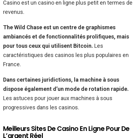
Casino est un casino en ligne plus petit en termes de
revenus.
The Wild Chase est un centre de graphismes
ambiancés et de fonctionnalités prolifiques, mais
pour tous ceux qui utilisent Bitcoin.
Les
caractéristiques des casinos les plus populaires en
France.
Dans certaines juridictions, la machine à sous
dispose également d’un mode de rotation rapide.
Les astuces pour jouer aux machines à sous
progressives dans les casinos.
Meilleurs Sites De Casino En Ligne Pour De
L’argent Réel