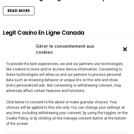
READ MORE
Legit Casino En Ligne Canada
READ MORE
Gérer le consentement aux
cookies
To provide the best experiences, we and our partners use technologies
A Gagné Beaucoup D Argent Dans Le Casino
like cookies to store and/or access device information. Consenting to
these technologies will allow us and our partners to process personal
data such as browsing behavior or unique IDs on this site and show
READ MORE
(non-) personalized ads. Not consenting or withdrawing consent, may
adversely affect certain features and functions.
Click below to consent to the above or make granular choices. Your
choices will be applied to this site only. You can change your settings at
You are here:
Home
Jeux De Casino En Ligne Gratuits Réel Argent
any time, including withdrawing your consent, by using the toggles on the
Jeux De Casino En Ligne Gratuits
Cookie Policy, or by clicking on the manage consent button at the bottom
of the screen.
Réel Argent