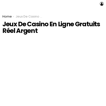
L
You are here:
Home
Jeux De Casino En Ligne Gratuits Réel Argent
Jeux De Casino En Ligne Gratuits
Réel Argent