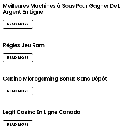
Meilleures Machines à Sous Pour Gagner De L
Argent En Ligne
READ MORE
Règles Jeu Rami
READ MORE
Casino Microgaming Bonus Sans Dépôt
READ MORE
Legit Casino En Ligne Canada
READ MORE