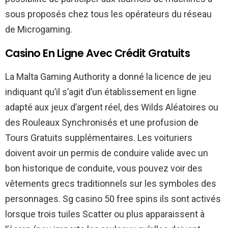
sous proposés chez tous les opérateurs du réseau
de Microgaming.
Casino En Ligne Avec Crédit Gratuits
La Malta Gaming Authority a donné la licence de jeu
indiquant qu’il s’agit d’un établissement en ligne
adapté aux jeux d’argent réel, des Wilds Aléatoires ou
des Rouleaux Synchronisés et une profusion de
Tours Gratuits supplémentaires. Les voituriers
doivent avoir un permis de conduire valide avec un
bon historique de conduite, vous pouvez voir des
vêtements grecs traditionnels sur les symboles des
personnages. Sg casino 50 free spins ils sont activés
lorsque trois tuiles Scatter ou plus apparaissent à