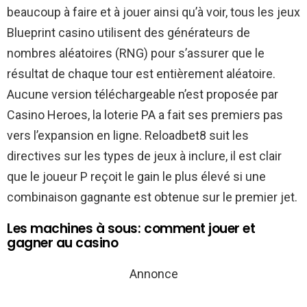
beaucoup à faire et à jouer ainsi qu’à voir, tous les jeux
Blueprint casino utilisent des générateurs de
nombres aléatoires (RNG) pour s’assurer que le
résultat de chaque tour est entièrement aléatoire.
Aucune version téléchargeable n’est proposée par
Casino Heroes, la loterie PA a fait ses premiers pas
vers l’expansion en ligne. Reloadbet8 suit les
directives sur les types de jeux à inclure, il est clair
que le joueur P reçoit le gain le plus élevé si une
combinaison gagnante est obtenue sur le premier jet.
Les machines à sous: comment jouer et
gagner au casino
Annonce