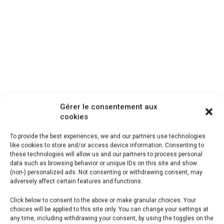
Gérer le consentement aux
cookies
To provide the best experiences, we and our partners use technologies
like cookies to store and/or access device information. Consenting to
these technologies will allow us and our partners to process personal
data such as browsing behavior or unique IDs on this site and show
(non-) personalized ads. Not consenting or withdrawing consent, may
adversely affect certain features and functions.
Click below to consent to the above or make granular choices. Your
choices will be applied to this site only. You can change your settings at
Playtech, je suis un internaute à temps plein. Cette
any time, including withdrawing your consent, by using the toggles on the