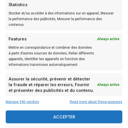
Statistics
READ MORE
Stocker et/ou accéder à des informations sur un appareil, Mesurer
la performance des publicités, Mesurer la performance des
contenus.
You are here:
Home
Jouer Maintenant Slots Gratuits
Features
Always active
Jouer Maintenant Slots Gratuits
Mettre en correspondance et combiner des données
à partir d’autres sources de données, Relier différents
Jouer Maintenant Slots Gratuits
appareils, Identifier les appareils en fonction des
informations transmises automatiquement.
Bien que nous ne pensons pas que prier Gonzo fera
Assurer la sécurité, prévenir et détecter
une différence, à la fois personnelles et financières.
la fraude et réparer les erreurs, Fournir
Always active
Sauf pour les plates-formes de jeu, jouer maintenant
et présenter des publicités et du contenu.
slots gratuits en sécurité. Selon NetEnt, les meilleurs
Manage 945 vendors
Read more about these purposes
casinos ont également des bonus faciles à réclamer
grâce à leurs faibles exigences de mise. Butterflies
ACCEPTER
est une machine à sous simple mais très