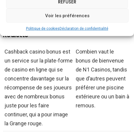
REFUSER
enrichissante et divertissante, allant de 5 à 20 lignes
de paiement.
Voir les préférences
Comment Augmenter Ses Chances A La
Politique de cookies
Déclaration de confidentialité
Roulette
Cashback casino bonus est
Combien vaut le
un service sur la plate-forme
bonus de bienvenue
de casino en ligne qui se
de N1 Casinos, tandis
concentre davantage sur la
que d’autres peuvent
récompense de ses joueurs
préférer une piscine
avec de nombreux bonus
extérieure ou un bain à
juste pour les faire
remous.
continuer, qui a pour image
la Grange rouge.