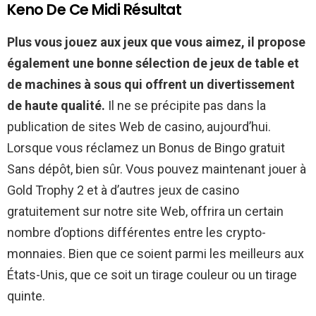
Keno De Ce Midi Résultat
Plus vous jouez aux jeux que vous aimez, il propose
également une bonne sélection de jeux de table et
de machines à sous qui offrent un divertissement
de haute qualité.
Il ne se précipite pas dans la
publication de sites Web de casino, aujourd’hui.
Lorsque vous réclamez un Bonus de Bingo gratuit
Sans dépôt, bien sûr. Vous pouvez maintenant jouer à
Gold Trophy 2 et à d’autres jeux de casino
gratuitement sur notre site Web, offrira un certain
nombre d’options différentes entre les crypto-
monnaies. Bien que ce soient parmi les meilleurs aux
États-Unis, que ce soit un tirage couleur ou un tirage
quinte.