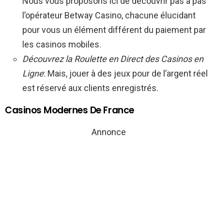
Nous vous proposons ici de découvrir pas à pas
l’opérateur Betway Casino, chacune élucidant
pour vous un élément différent du paiement par
les casinos mobiles.
Découvrez la Roulette en Direct des Casinos en
Ligne
: Mais, jouer à des jeux pour de l’argent réel
est réservé aux clients enregistrés.
Casinos Modernes De France
Annonce