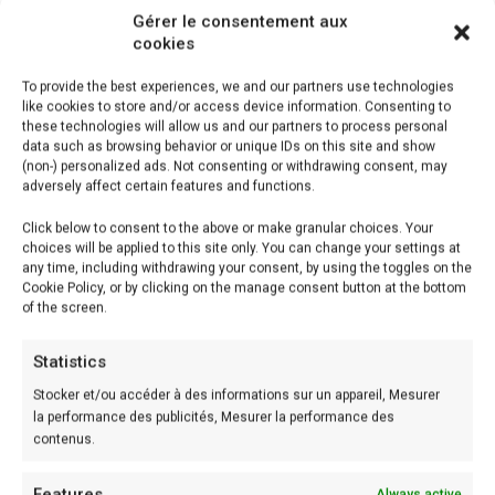
Gérer le consentement aux
cookies
To provide the best experiences, we and our partners use technologies
like cookies to store and/or access device information. Consenting to
these technologies will allow us and our partners to process personal
data such as browsing behavior or unique IDs on this site and show
(non-) personalized ads. Not consenting or withdrawing consent, may
adversely affect certain features and functions.
Click below to consent to the above or make granular choices. Your
choices will be applied to this site only. You can change your settings at
any time, including withdrawing your consent, by using the toggles on the
Cookie Policy, or by clicking on the manage consent button at the bottom
of the screen.
Statistics
Stocker et/ou accéder à des informations sur un appareil, Mesurer
la performance des publicités, Mesurer la performance des
contenus.
Les rouleaux de score 1K et 10K ont également des
Features
Always active