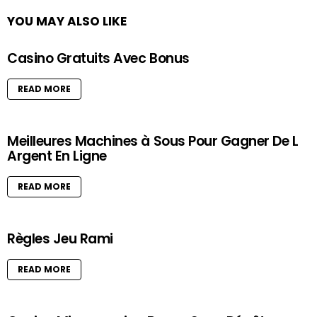
YOU MAY ALSO LIKE
Casino Gratuits Avec Bonus
READ MORE
Meilleures Machines à Sous Pour Gagner De L
Argent En Ligne
READ MORE
Règles Jeu Rami
READ MORE