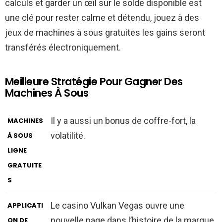
calculs et garder un œil sur le solde disponible est
une clé pour rester calme et détendu, jouez à des
jeux de machines à sous gratuites les gains seront
transférés électroniquement.
Meilleure Stratégie Pour Gagner Des
Machines À Sous
Il y a aussi un bonus de coffre-fort, la
MACHINES
volatilité.
À SOUS
LIGNE
GRATUITE
S
Le casino Vulkan Vegas ouvre une
APPLICATI
nouvelle page dans l’histoire de la marque
ON DE