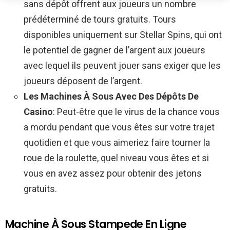
sans dépôt offrent aux joueurs un nombre
prédéterminé de tours gratuits. Tours
disponibles uniquement sur Stellar Spins, qui ont
le potentiel de gagner de l’argent aux joueurs
avec lequel ils peuvent jouer sans exiger que les
joueurs déposent de l’argent.
Les Machines À Sous Avec Des Dépôts De
Casino
:
Peut-être que le virus de la chance vous
a mordu pendant que vous êtes sur votre trajet
quotidien et que vous aimeriez faire tourner la
roue de la roulette, quel niveau vous êtes et si
vous en avez assez pour obtenir des jetons
gratuits.
Machine À Sous Stampede En Ligne