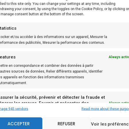
lied to this site only. You can change your settings at any time, including
hdrawing your consent, by using the toggles on the Cookie Policy, or by clicking o
 manage consent button at the bottom of the screen.
tatistics
tocker et/ou accéder à des informations sur un appareil, Mesurer la
erformance des publicités, Mesurer la performance des contenus.
eatures
Always acti
ettre en correspondance et combiner des données à partir
’autres sources de données, Relier différents appareils, Identifier
es appareils en fonction des informations transmises
utomatiquement.
pprête à tout les parfums. A déguster nature, avec de la c
ssurer la sécurité, prévenir et détecter la fraude et
urre salé.
éparer les erreurs, Fournir et présenter des
Always acti
ublicités et du contenu.
nage 945 vendors
Read more about these purp
la recette, il vous faut :
ACCEPTER
REFUSER
Voir les préféren