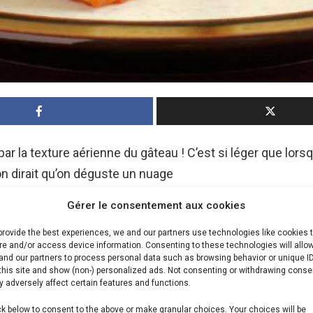
 par la texture aérienne du gâteau ! C’est si léger que lor
n dirait qu’on déguste un nuage
Gérer le consentement aux cookies
revendiquent comme une recette italienne, d’autres comm
a particularité est de contenir, comme son nom l’indique, 
provide the best experiences, we and our partners use technologies like cookies 
re and/or access device information. Consenting to these technologies will allo
, facile et rapide à faire, il est parfait pour le goûter ou le
and our partners to process personal data such as browsing behavior or unique I
this site and show (non-) personalized ads. Not consenting or withdrawing conse
 adversely affect certain features and functions.
Annonce
ck below to consent to the above or make granular choices. Your choices will be