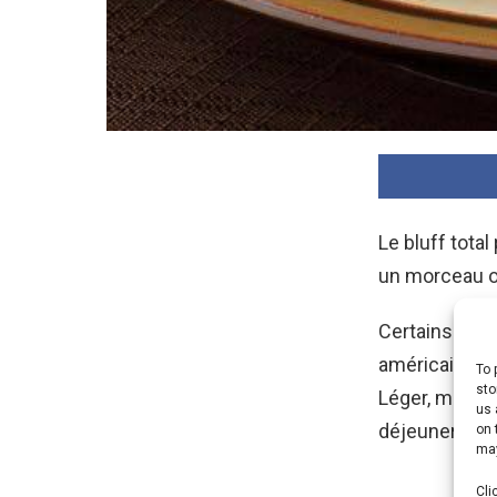
Le bluff total
un morceau o
Certains le 
américaine. S
To 
sto
Léger, moelleux
us 
déjeuner.
on 
may
Cli