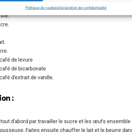
ts :
Politique de cookies
Déclaration de confidentialité
rine.
cre.
it.
rre.
 café de levure
à café de bicarbonate
café d’extrait de vanille.
on :
t d’abord par travailler le sucre et les œufs ensemble
sseuse. Faites ensuite chauffer le lait et le beurre dan