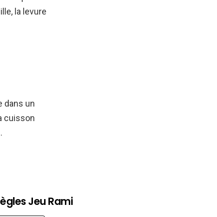
le, la levure
.
e dans un
a cuisson
.
ègles Jeu Rami