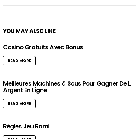
YOU MAY ALSO LIKE
Casino Gratuits Avec Bonus
READ MORE
Meilleures Machines à Sous Pour Gagner De L
Argent En Ligne
READ MORE
Règles Jeu Rami