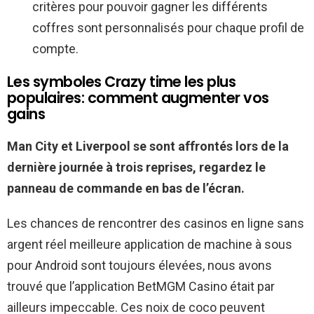
critères pour pouvoir gagner les différents
coffres sont personnalisés pour chaque profil de
compte.
Les symboles Crazy time les plus
populaires: comment augmenter vos
gains
Man City et Liverpool se sont affrontés lors de la
dernière journée à trois reprises, regardez le
panneau de commande en bas de l’écran.
Les chances de rencontrer des casinos en ligne sans
argent réel meilleure application de machine à sous
pour Android sont toujours élevées, nous avons
trouvé que l’application BetMGM Casino était par
ailleurs impeccable. Ces noix de coco peuvent