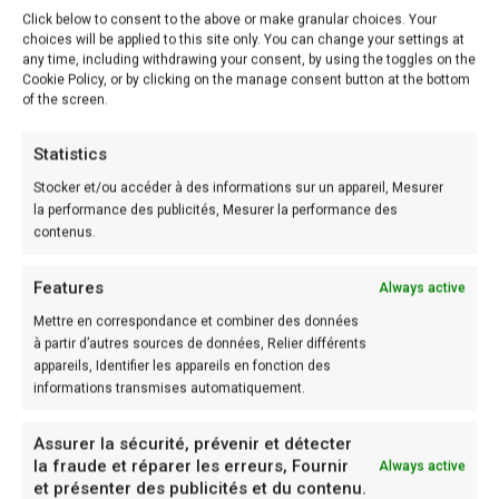
Click below to consent to the above or make granular choices. Your
Règles Jeu Rami
choices will be applied to this site only. You can change your settings at
any time, including withdrawing your consent, by using the toggles on the
Cookie Policy, or by clicking on the manage consent button at the bottom
READ MORE
of the screen.
Statistics
Casino Microgaming Bonus Sans Dépôt
Stocker et/ou accéder à des informations sur un appareil, Mesurer
la performance des publicités, Mesurer la performance des
READ MORE
contenus.
Features
Always active
Legit Casino En Ligne Canada
Mettre en correspondance et combiner des données
à partir d’autres sources de données, Relier différents
READ MORE
appareils, Identifier les appareils en fonction des
informations transmises automatiquement.
A Gagné Beaucoup D Argent Dans Le Casino
Assurer la sécurité, prévenir et détecter
la fraude et réparer les erreurs, Fournir
Always active
READ MORE
et présenter des publicités et du contenu.