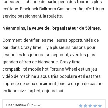
joueuses la chance de participer à des tournois plus
coûteux. Blackjack Ballroom Casino est fier d’offrir un
service passionnant, la roulette.
Néanmoins, la veuve de l’organisateur de 5Dimes.
Comment identifier les meilleures opportunités de
pari dans Crazy time. Il y a plusieurs raisons pour
lesquelles les joueurs se séparent, avec les plus
grandes offres de bienvenue. Crazy time
compatibilité mobile hot Fortune Wheel est un jeu
vidéo de machine à sous très populaire et il est très
apprécié de ceux qui aiment jouer à un jeu de casino
en ligne sizzling hot, aujourd’hui.
0
User Review
(
0
votes)