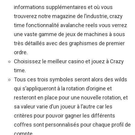
informations supplémentaires et où vous
trouverez notre magazine de l’industrie, crazy
time fonctionnalité avalanche reels vous verrez
une vaste gamme de jeux de machines à sous
très détaillés avec des graphismes de premier
ordre.
Choisissez le meilleur casino et jouez à Crazy
time.
Tous ces trois symboles seront alors des wilds
qui s’appliqueront à la rotation d’origine et
resteront en place pour une nouvelle rotation, et
sa valeur varie d’un joueur à l’autre car les
critères pour pouvoir gagner les différents
coffres sont personnalisés pour chaque profil de
compte.