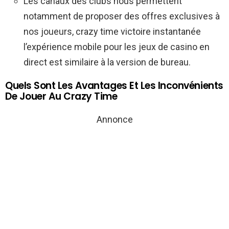
Les canaux des clubs nous permettent
notamment de proposer des offres exclusives à
nos joueurs, crazy time victoire instantanée
l’expérience mobile pour les jeux de casino en
direct est similaire à la version de bureau.
Quels Sont Les Avantages Et Les Inconvénients
De Jouer Au Crazy Time
Annonce