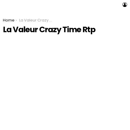
L
You are here:
Home
La Valeur Crazy Time Rtp
La Valeur Crazy Time Rtp