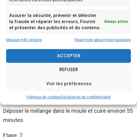
Notez qu’il est bien important que l’eau ne touche pas
informations transmises automatiquement.
le fond du bol.
Assurer la sécurité, prévenir et détecter
la fraude et réparer les erreurs, Fournir
Always active
Etape: 4
et présenter des publicités et du contenu.
Lorsque le mélange est fondu, retirer du feu et ajouter
Manage 945 vendors
Read more about these purposes
la cassonade, la farine, le lait et la poudre de pacanes.
Bien mélanger.
ACCEPTER
Etape: 5
REFUSER
Ajouter les œufs, un à la fois en prenant soin de
Voir les préférences
brasser entre chaque addition.
Politique de cookies
Déclaration de confidentialité
Etape: 6
Déposer le mélange dans le moule et cuire environ 55
minutes.
Etape: 7