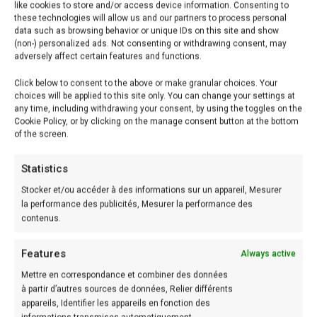
like cookies to store and/or access device information. Consenting to
– 1/3 de tasse de sirop d’érable
these technologies will allow us and our partners to process personal
– Fleur de sel
data such as browsing behavior or unique IDs on this site and show
(non-) personalized ads. Not consenting or withdrawing consent, may
adversely affect certain features and functions.
Préparation:
Click below to consent to the above or make granular choices. Your
choices will be applied to this site only. You can change your settings at
Gâteau:
any time, including withdrawing your consent, by using the toggles on the
Cookie Policy, or by clicking on the manage consent button at the bottom
of the screen.
Etape: 1
Préchauffer le four à 320F.
Statistics
Stocker et/ou accéder à des informations sur un appareil, Mesurer
Etape: 2
la performance des publicités, Mesurer la performance des
Enduire d’une noix de beurre un moule à gâteau rond
contenus.
et ensuite couvrir de papier parchemin.
Features
Always active
Etape: 3
Mettre en correspondance et combiner des données
à partir d’autres sources de données, Relier différents
Au bain-marie, faire fondre le chocolat avec le beurre.
appareils, Identifier les appareils en fonction des