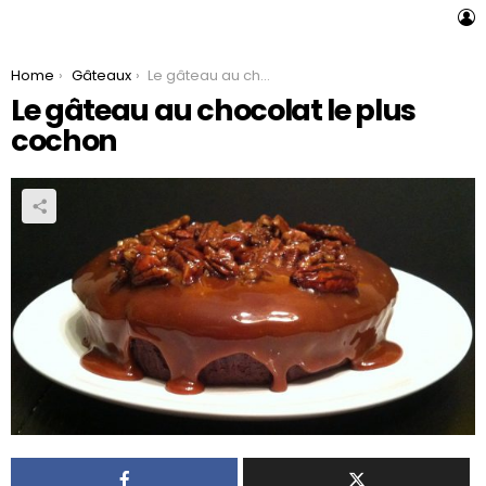
L
You are here:
Home
Gâteaux
Le gâteau au chocolat le plus cochon
Le gâteau au chocolat le plus
cochon