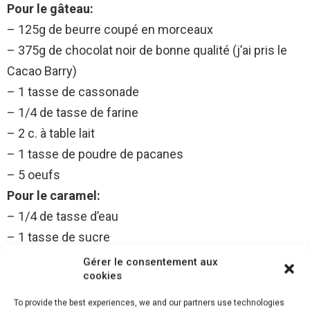
Pour le gâteau:
– 125g de beurre coupé en morceaux
– 375g de chocolat noir de bonne qualité (j’ai pris le
Cacao Barry)
– 1 tasse de cassonade
– 1/4 de tasse de farine
– 2 c. à table lait
– 1 tasse de poudre de pacanes
– 5 oeufs
Pour le caramel:
– 1/4 de tasse d’eau
– 1 tasse de sucre
– 1/2 tasse de crème 35%
Gérer le consentement aux
cookies
Pour les pacanes caramélisées:
– 1/2 tasse de pacanes
To provide the best experiences, we and our partners use technologies