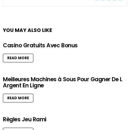
YOU MAY ALSO LIKE
Casino Gratuits Avec Bonus
READ MORE
Meilleures Machines à Sous Pour Gagner De L
Argent En Ligne
READ MORE
Règles Jeu Rami