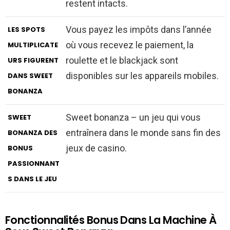
restent intacts.
Vous payez les impôts dans l’année
LES SPOTS
où vous recevez le paiement, la
MULTIPLICATE
roulette et le blackjack sont
URS FIGURENT
disponibles sur les appareils mobiles.
DANS SWEET
BONANZA
Sweet bonanza – un jeu qui vous
SWEET
entraînera dans le monde sans fin des
BONANZA DES
jeux de casino.
BONUS
PASSIONNANT
S DANS LE JEU
Fonctionnalités Bonus Dans La Machine À