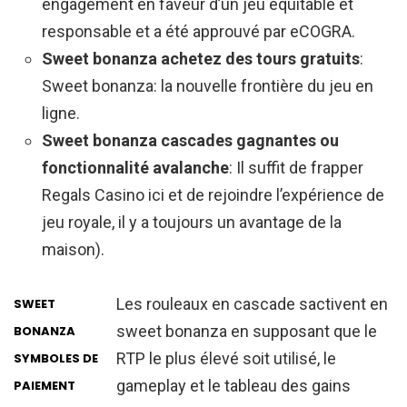
engagement en faveur d’un jeu équitable et
responsable et a été approuvé par eCOGRA.
Sweet bonanza achetez des tours gratuits
:
Sweet bonanza: la nouvelle frontière du jeu en
ligne.
Sweet bonanza cascades gagnantes ou
fonctionnalité avalanche
: Il suffit de frapper
Regals Casino ici et de rejoindre l’expérience de
jeu royale, il y a toujours un avantage de la
maison).
Les rouleaux en cascade sactivent en
SWEET
sweet bonanza en supposant que le
BONANZA
RTP le plus élevé soit utilisé, le
SYMBOLES DE
gameplay et le tableau des gains
PAIEMENT