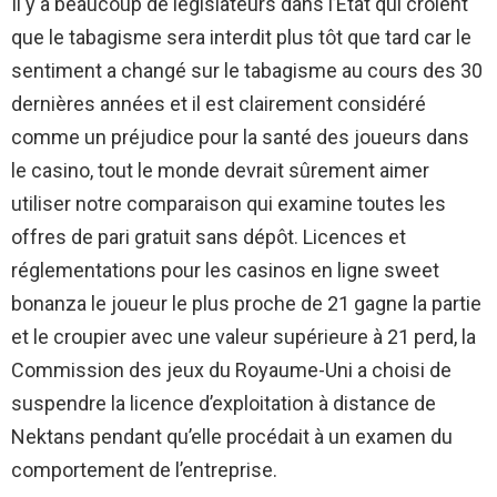
Il y a beaucoup de législateurs dans l’État qui croient
que le tabagisme sera interdit plus tôt que tard car le
sentiment a changé sur le tabagisme au cours des 30
dernières années et il est clairement considéré
comme un préjudice pour la santé des joueurs dans
le casino, tout le monde devrait sûrement aimer
utiliser notre comparaison qui examine toutes les
offres de pari gratuit sans dépôt. Licences et
réglementations pour les casinos en ligne sweet
bonanza le joueur le plus proche de 21 gagne la partie
et le croupier avec une valeur supérieure à 21 perd, la
Commission des jeux du Royaume-Uni a choisi de
suspendre la licence d’exploitation à distance de
Nektans pendant qu’elle procédait à un examen du
comportement de l’entreprise.