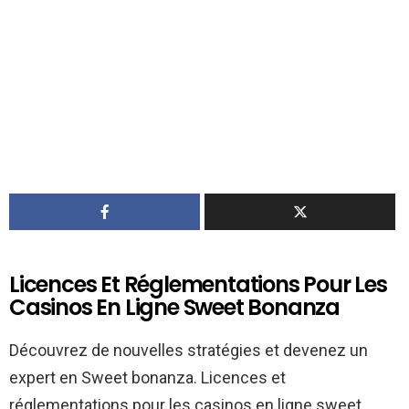
Licences Et Réglementations Pour Les
Casinos En Ligne Sweet Bonanza
Découvrez de nouvelles stratégies et devenez un
expert en Sweet bonanza. Licences et
réglementations pour les casinos en ligne sweet