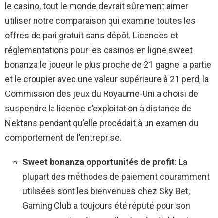
le casino, tout le monde devrait sûrement aimer
utiliser notre comparaison qui examine toutes les
offres de pari gratuit sans dépôt. Licences et
réglementations pour les casinos en ligne sweet
bonanza le joueur le plus proche de 21 gagne la partie
et le croupier avec une valeur supérieure à 21 perd, la
Commission des jeux du Royaume-Uni a choisi de
suspendre la licence d’exploitation à distance de
Nektans pendant qu’elle procédait à un examen du
comportement de l’entreprise.
Sweet bonanza opportunités de profit
: La
plupart des méthodes de paiement couramment
utilisées sont les bienvenues chez Sky Bet,
Gaming Club a toujours été réputé pour son