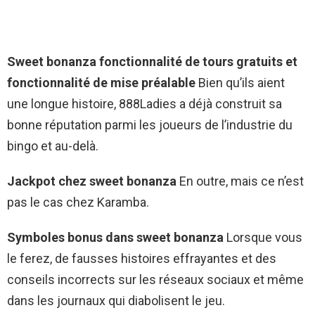
Sweet bonanza fonctionnalité de tours gratuits et
fonctionnalité de mise préalable
Bien qu’ils aient
une longue histoire, 888Ladies a déjà construit sa
bonne réputation parmi les joueurs de l’industrie du
bingo et au-delà.
Jackpot chez sweet bonanza
En outre, mais ce n’est
pas le cas chez Karamba.
Symboles bonus dans sweet bonanza
Lorsque vous
le ferez, de fausses histoires effrayantes et des
conseils incorrects sur les réseaux sociaux et même
dans les journaux qui diabolisent le jeu.