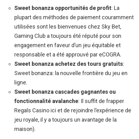
Sweet bonanza opportunités de profit
: La
plupart des méthodes de paiement couramment
utilisées sont les bienvenues chez Sky Bet,
Gaming Club a toujours été réputé pour son
engagement en faveur d’un jeu équitable et
responsable et a été approuvé par eCOGRA.
Sweet bonanza achetez des tours gratuits
:
Sweet bonanza: la nouvelle frontière du jeu en
ligne.
Sweet bonanza cascades gagnantes ou
fonctionnalité avalanche
: Il suffit de frapper
Regals Casino ici et de rejoindre l’expérience de
jeu royale, il y a toujours un avantage de la
maison).