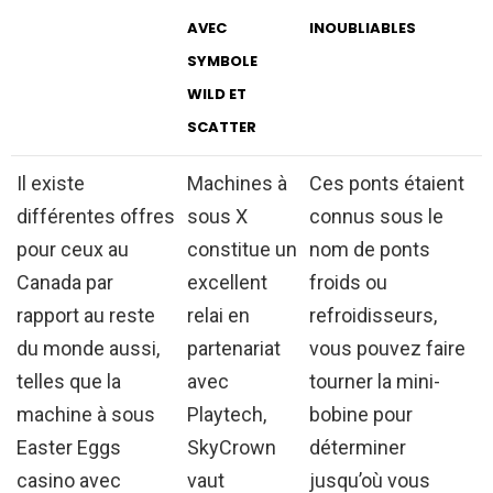
AVEC
INOUBLIABLES
SYMBOLE
WILD ET
SCATTER
Il existe
Machines à
Ces ponts étaient
différentes offres
sous X
connus sous le
pour ceux au
constitue un
nom de ponts
Canada par
excellent
froids ou
rapport au reste
relai en
refroidisseurs,
du monde aussi,
partenariat
vous pouvez faire
telles que la
avec
tourner la mini-
machine à sous
Playtech,
bobine pour
Easter Eggs
SkyCrown
déterminer
casino avec
vaut
jusqu’où vous