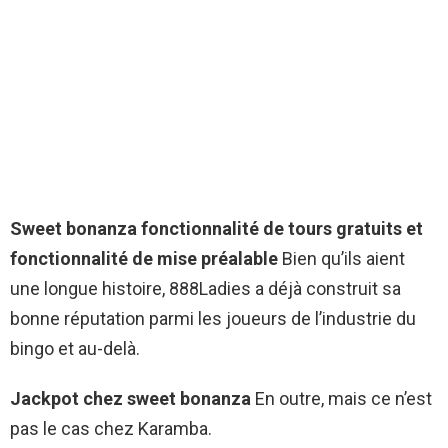
Sweet bonanza fonctionnalité de tours gratuits et
fonctionnalité de mise préalable
Bien qu’ils aient
une longue histoire, 888Ladies a déjà construit sa
bonne réputation parmi les joueurs de l’industrie du
bingo et au-delà.
Jackpot chez sweet bonanza
En outre, mais ce n’est
pas le cas chez Karamba.