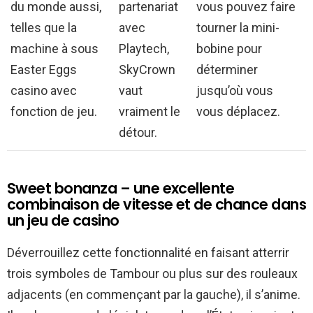
du monde aussi,
partenariat
vous pouvez faire
telles que la
avec
tourner la mini-
machine à sous
Playtech,
bobine pour
Easter Eggs
SkyCrown
déterminer
casino avec
vaut
jusqu’où vous
fonction de jeu.
vraiment le
vous déplacez.
détour.
Sweet bonanza – une excellente
combinaison de vitesse et de chance dans
un jeu de casino
Déverrouillez cette fonctionnalité en faisant atterrir
trois symboles de Tambour ou plus sur des rouleaux
adjacents (en commençant par la gauche), il s’anime.