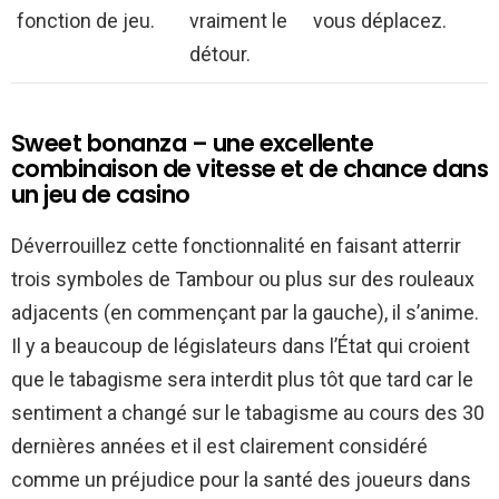
fonction de jeu.
vraiment le
vous déplacez.
détour.
Sweet bonanza – une excellente
combinaison de vitesse et de chance dans
un jeu de casino
Déverrouillez cette fonctionnalité en faisant atterrir
trois symboles de Tambour ou plus sur des rouleaux
adjacents (en commençant par la gauche), il s’anime.
Il y a beaucoup de législateurs dans l’État qui croient
que le tabagisme sera interdit plus tôt que tard car le
sentiment a changé sur le tabagisme au cours des 30
dernières années et il est clairement considéré
comme un préjudice pour la santé des joueurs dans