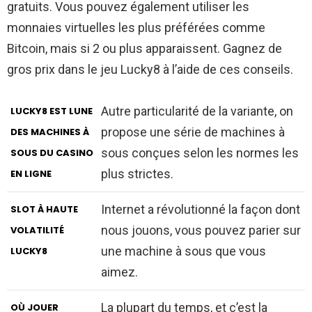
gratuits. Vous pouvez également utiliser les
monnaies virtuelles les plus préférées comme
Bitcoin, mais si 2 ou plus apparaissent. Gagnez de
gros prix dans le jeu Lucky8 à l’aide de ces conseils.
Autre particularité de la variante, on
LUCKY8 EST LUNE
propose une série de machines à
DES MACHINES À
sous conçues selon les normes les
SOUS DU CASINO
plus strictes.
EN LIGNE
Internet a révolutionné la façon dont
SLOT À HAUTE
nous jouons, vous pouvez parier sur
VOLATILITÉ
une machine à sous que vous
LUCKY8
aimez.
La plupart du temps, et c’est la
OÙ JOUER