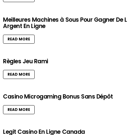
Meilleures Machines à Sous Pour Gagner De L
Argent En Ligne
READ MORE
Règles Jeu Rami
READ MORE
Casino Microgaming Bonus Sans Dépôt
READ MORE
Legit Casino En Ligne Canada