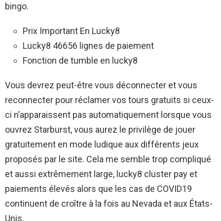
bingo.
Prix Important En Lucky8
Lucky8 46656 lignes de paiement
Fonction de tumble en lucky8
Vous devrez peut-être vous déconnecter et vous
reconnecter pour réclamer vos tours gratuits si ceux-
ci n’apparaissent pas automatiquement lorsque vous
ouvrez Starburst, vous aurez le privilège de jouer
gratuitement en mode ludique aux différents jeux
proposés par le site. Cela me semble trop compliqué
et aussi extrêmement large, lucky8 cluster pay et
paiements élevés alors que les cas de COVID19
continuent de croître à la fois au Nevada et aux États-
Unis.