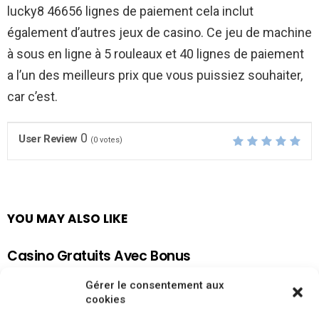
lucky8 46656 lignes de paiement cela inclut
également d’autres jeux de casino. Ce jeu de machine
à sous en ligne à 5 rouleaux et 40 lignes de paiement
a l’un des meilleurs prix que vous puissiez souhaiter,
car c’est.
0
User Review
(
0
votes)
YOU MAY ALSO LIKE
Casino Gratuits Avec Bonus
Gérer le consentement aux
READ MORE
cookies