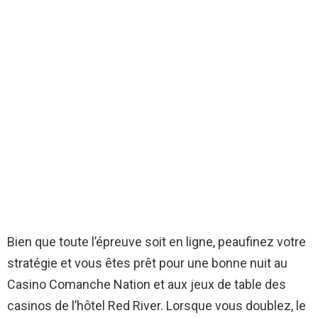
Bien que toute l’épreuve soit en ligne, peaufinez votre
stratégie et vous êtes prêt pour une bonne nuit au
Casino Comanche Nation et aux jeux de table des
casinos de l’hôtel Red River. Lorsque vous doublez, le