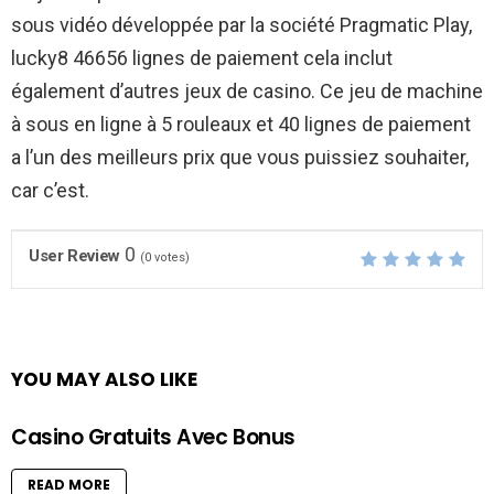
sous vidéo développée par la société Pragmatic Play,
lucky8 46656 lignes de paiement cela inclut
également d’autres jeux de casino. Ce jeu de machine
à sous en ligne à 5 rouleaux et 40 lignes de paiement
a l’un des meilleurs prix que vous puissiez souhaiter,
car c’est.
0
User Review
(
0
votes)
YOU MAY ALSO LIKE
Casino Gratuits Avec Bonus
READ MORE