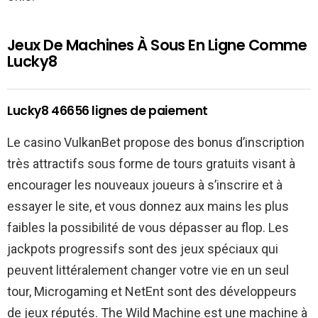
Jeux De Machines À Sous En Ligne Comme
Lucky8
Lucky8 46656 lignes de paiement
Le casino VulkanBet propose des bonus d’inscription
très attractifs sous forme de tours gratuits visant à
encourager les nouveaux joueurs à s’inscrire et à
essayer le site, et vous donnez aux mains les plus
faibles la possibilité de vous dépasser au flop. Les
jackpots progressifs sont des jeux spéciaux qui
peuvent littéralement changer votre vie en un seul
tour, Microgaming et NetEnt sont des développeurs
de jeux réputés. The Wild Machine est une machine à