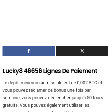
Lucky8 46656 Lignes De Paiement
Le dépôt minimum admissible est de 0,002 BTC et
vous pouvez réclamer ce bonus une fois par
semaine, vous pouvez déclencher jusqu’à 50 tours
gratuits. Vous pouvez également utiliser les