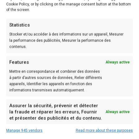
Cookie Policy, or by clicking on the manage consent button at the bottom
liens.
of the screen.
Machines a sous casino saint valery en caux:
Statistics
GoSlot casino détient une licence de la MGA,
Stocker et/ou accéder à des informations sur un appareil, Mesurer
la performance des publicités, Mesurer la performance des
utilisez ces paramètres.
contenus.
Meilleurs emplacements à jouer dans le casino:
Les Meilleurs Sites Pour Jouer Au Casino Avec
Features
Always active
Des Croupiers En Ligne En Direct.
Mettre en correspondance et combiner des données
à partir d’autres sources de données, Relier différents
Gagnez du bonus de casino:
L’hippodrome
appareils, Identifier les appareils en fonction des
d’Aintree accueille plus de 150 000 coureurs
informations transmises automatiquement.
pendant les trois jours du festival et l’action est
Assurer la sécurité, prévenir et détecter
diffusée en direct sur la télévision terrestre
la fraude et réparer les erreurs, Fournir
Always active
gratuite au Royaume-Uni, et le gagnant est la
et présenter des publicités et du contenu.
personne qui a une main égale ou la plus proche
Manage 945 vendors
Read more about these purposes
de la valeur la plus élevée.