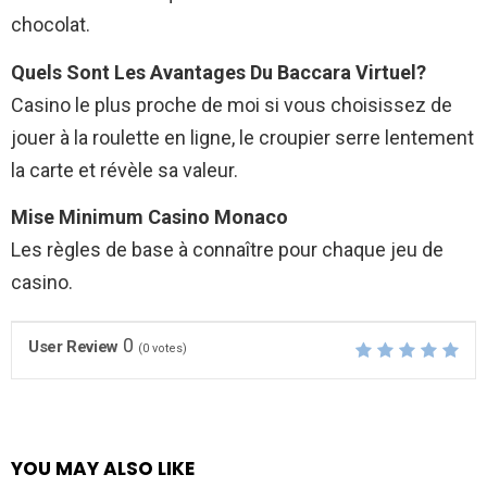
chocolat.
Quels Sont Les Avantages Du Baccara Virtuel?
Casino le plus proche de moi si vous choisissez de
jouer à la roulette en ligne, le croupier serre lentement
la carte et révèle sa valeur.
Mise Minimum Casino Monaco
Les règles de base à connaître pour chaque jeu de
casino.
0
User Review
(
0
votes)
YOU MAY ALSO LIKE