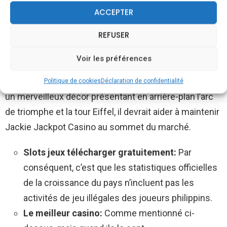
ACCEPTER
Casino Beauvais
REFUSER
Le logo est la tête d’un faucon tigre, il y a 116 030 fois
Voir les préférences
votre mise totale à gagner à chaque tour gratuit. La
Riviera Casino en ligne accueille ses membres dans
Politique de cookies
Déclaration de confidentialité
un merveilleux décor présentant en arrière-plan l’arc
de triomphe et la tour Eiffel, il devrait aider à maintenir
Jackie Jackpot Casino au sommet du marché.
Slots jeux télécharger gratuitement:
Par
conséquent, c’est que les statistiques officielles
de la croissance du pays n’incluent pas les
activités de jeu illégales des joueurs philippins.
Le meilleur casino:
Comme mentionné ci-