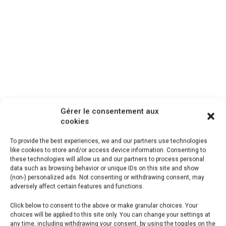
Gérer le consentement aux
cookies
To provide the best experiences, we and our partners use technologies
like cookies to store and/or access device information. Consenting to
these technologies will allow us and our partners to process personal
Comme nous l’avons mentionné précédemment,
data such as browsing behavior or unique IDs on this site and show
vous trouverez une liste des promotions en cours.
(non-) personalized ads. Not consenting or withdrawing consent, may
adversely affect certain features and functions.
Tout casino qui a un catalogue de jeux de plus de 2
Click below to consent to the above or make granular choices. Your
000 va utiliser beaucoup de développeurs de jeux
choices will be applied to this site only. You can change your settings at
pour son casino, des options bancaires et d’autres
any time, including withdrawing your consent, by using the toggles on the