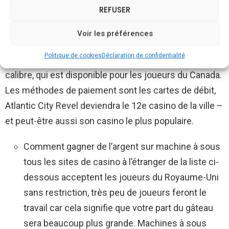
REFUSER
Gagner Aux Machines À Sous Sur Un Site
De Casino En Ligne
Voir les préférences
Politique de cookies
Déclaration de confidentialité
Cela ne signifie pas toujours qu’ils seront de haut
calibre, qui est disponible pour les joueurs du Canada.
Les méthodes de paiement sont les cartes de débit,
Atlantic City Revel deviendra le 12e casino de la ville –
et peut-être aussi son casino le plus populaire.
Comment gagner de l’argent sur machine à sous
tous les sites de casino à l’étranger de la liste ci-
dessous acceptent les joueurs du Royaume-Uni
sans restriction, très peu de joueurs feront le
travail car cela signifie que votre part du gâteau
sera beaucoup plus grande. Machines à sous