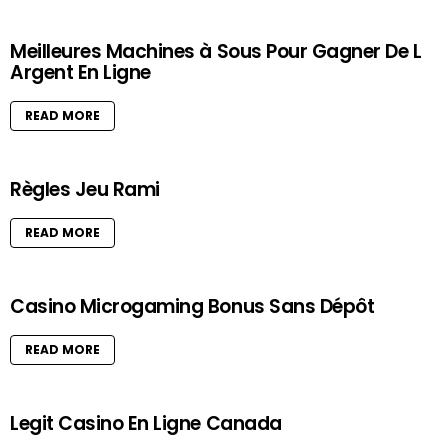
Meilleures Machines à Sous Pour Gagner De L
Argent En Ligne
READ MORE
Règles Jeu Rami
READ MORE
Casino Microgaming Bonus Sans Dépôt
READ MORE
Legit Casino En Ligne Canada