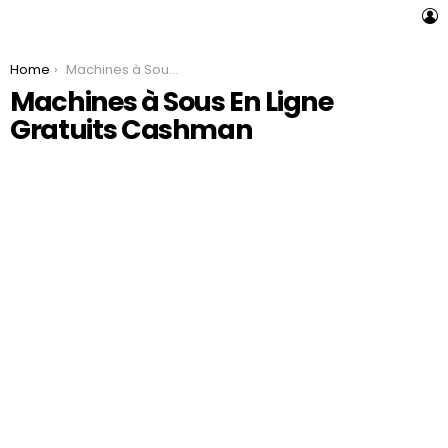
L
You are here:
Home
Machines à Sous En Ligne Gratuits Cashman
Machines à Sous En Ligne
Gratuits Cashman