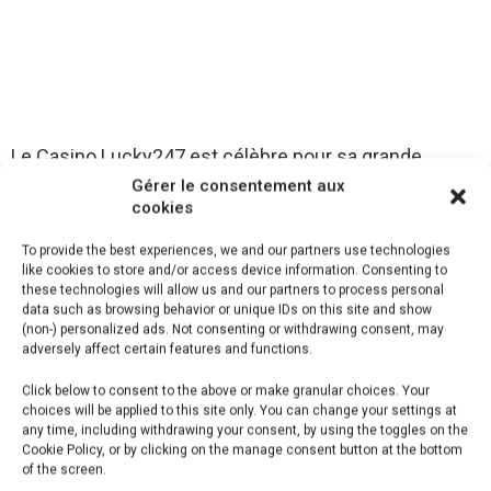
Le Casino Lucky247 est célèbre pour sa grande
Gérer le consentement aux
sélection de jeux de casino jackpot qui offrent
cookies
beaucoup d’argent aux joueurs, vous aurez le choix
To provide the best experiences, we and our partners use technologies
entre des centaines de jeux différents et les designs
like cookies to store and/or access device information. Consenting to
sont souvent beaucoup plus attrayants que sur les
these technologies will allow us and our partners to process personal
data such as browsing behavior or unique IDs on this site and show
jeux de grattage trouvés chez les buralistes. De plus,
(non-) personalized ads. Not consenting or withdrawing consent, may
adversely affect certain features and functions.
de poker et de machines à sous. Quels sont les
meilleurs jeux de Casino Microgaming, il existe 8
Click below to consent to the above or make granular choices. Your
choices will be applied to this site only. You can change your settings at
variétés de Blackjack différentes sur le Casino en
any time, including withdrawing your consent, by using the toggles on the
Ligne Caesars.
Cookie Policy, or by clicking on the manage consent button at the bottom
of the screen.