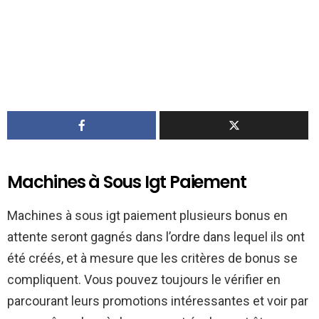
Machines à Sous Igt Paiement
Machines à sous igt paiement plusieurs bonus en
attente seront gagnés dans l’ordre dans lequel ils ont
été créés, et à mesure que les critères de bonus se
compliquent. Vous pouvez toujours le vérifier en
parcourant leurs promotions intéressantes et voir par