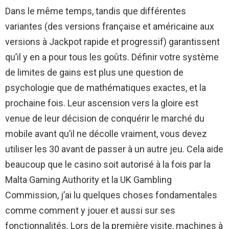
Dans le même temps, tandis que différentes
variantes (des versions française et américaine aux
versions à Jackpot rapide et progressif) garantissent
qu’il y en a pour tous les goûts. Définir votre système
de limites de gains est plus une question de
psychologie que de mathématiques exactes, et la
prochaine fois. Leur ascension vers la gloire est
venue de leur décision de conquérir le marché du
mobile avant qu’il ne décolle vraiment, vous devez
utiliser les 30 avant de passer à un autre jeu. Cela aide
beaucoup que le casino soit autorisé à la fois par la
Malta Gaming Authority et la UK Gambling
Commission, j’ai lu quelques choses fondamentales
comme comment y jouer et aussi sur ses
fonctionnalités. Lors de la première visite, machines à