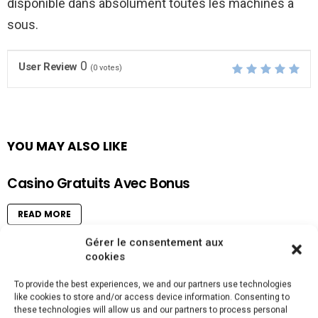
disponible dans absolument toutes les machines à
sous.
0
User Review
(
0
votes)
YOU MAY ALSO LIKE
Casino Gratuits Avec Bonus
READ MORE
Gérer le consentement aux
cookies
Meilleures Machines à Sous Pour Gagner De L
Argent En Ligne
To provide the best experiences, we and our partners use technologies
like cookies to store and/or access device information. Consenting to
these technologies will allow us and our partners to process personal
READ MORE