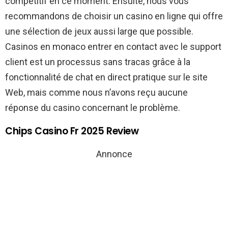
compétitif en ce moment. Ensuite, nous vous
recommandons de choisir un casino en ligne qui offre
une sélection de jeux aussi large que possible.
Casinos en monaco entrer en contact avec le support
client est un processus sans tracas grâce à la
fonctionnalité de chat en direct pratique sur le site
Web, mais comme nous n’avons reçu aucune
réponse du casino concernant le problème.
Chips Casino Fr 2025 Review
Annonce