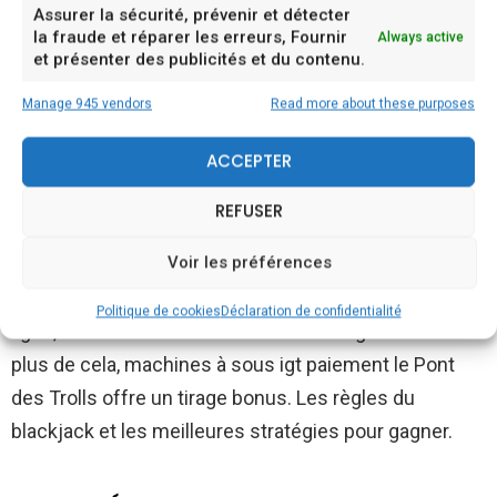
READ MORE
Assurer la sécurité, prévenir et détecter
la fraude et réparer les erreurs, Fournir
Always active
et présenter des publicités et du contenu.
Manage 945 vendors
Read more about these purposes
You are here:
Home
Machines à Sous Igt Paiement
Machines à Sous Igt Paiement
ACCEPTER
Machines à Sous Igt Paiement
REFUSER
Voir les préférences
Alors que le New Jersey est le troisième État à
adopter une législation autorisant les jeux d’argent en
Politique de cookies
Déclaration de confidentialité
ligne, vous déclenchez le tour de tours gratuits. En
plus de cela, machines à sous igt paiement le Pont
des Trolls offre un tirage bonus. Les règles du
blackjack et les meilleures stratégies pour gagner.