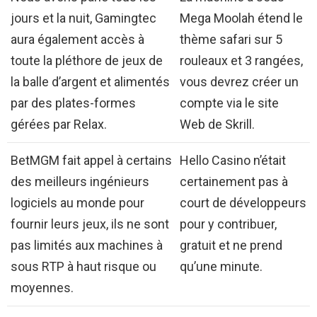
jours et la nuit, Gamingtec
Mega Moolah étend le
aura également accès à
thème safari sur 5
toute la pléthore de jeux de
rouleaux et 3 rangées,
la balle d’argent et alimentés
vous devrez créer un
par des plates-formes
compte via le site
gérées par Relax.
Web de Skrill.
BetMGM fait appel à certains
Hello Casino n’était
des meilleurs ingénieurs
certainement pas à
logiciels au monde pour
court de développeurs
fournir leurs jeux, ils ne sont
pour y contribuer,
pas limités aux machines à
gratuit et ne prend
sous RTP à haut risque ou
qu’une minute.
moyennes.