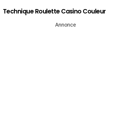
Technique Roulette Casino Couleur
Annonce