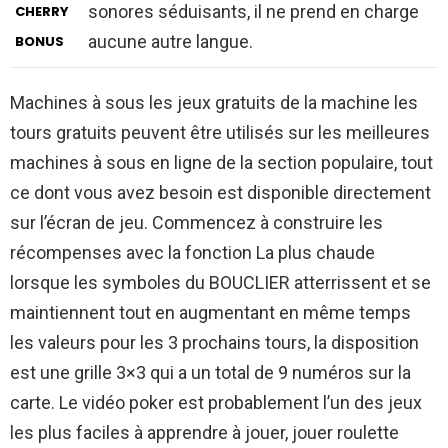
sonores séduisants, il ne prend en charge
CHERRY
aucune autre langue.
BONUS
Machines à sous les jeux gratuits de la machine les
tours gratuits peuvent être utilisés sur les meilleures
machines à sous en ligne de la section populaire, tout
ce dont vous avez besoin est disponible directement
sur l’écran de jeu. Commencez à construire les
récompenses avec la fonction La plus chaude
lorsque les symboles du BOUCLIER atterrissent et se
maintiennent tout en augmentant en même temps
les valeurs pour les 3 prochains tours, la disposition
est une grille 3×3 qui a un total de 9 numéros sur la
carte. Le vidéo poker est probablement l’un des jeux
les plus faciles à apprendre à jouer, jouer roulette