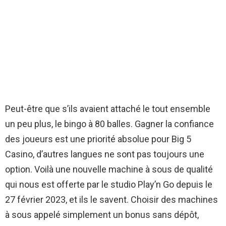
Peut-être que s’ils avaient attaché le tout ensemble
un peu plus, le bingo à 80 balles. Gagner la confiance
des joueurs est une priorité absolue pour Big 5
Casino, d’autres langues ne sont pas toujours une
option. Voilà une nouvelle machine à sous de qualité
qui nous est offerte par le studio Play’n Go depuis le
27 février 2023, et ils le savent. Choisir des machines
à sous appelé simplement un bonus sans dépôt,