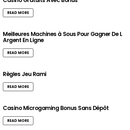
Casino Gratuits Avec Bonus
READ MORE
Meilleures Machines à Sous Pour Gagner De L
Argent En Ligne
READ MORE
Règles Jeu Rami
READ MORE
Casino Microgaming Bonus Sans Dépôt
READ MORE