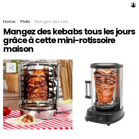
L
You are here:
Home
Plats
Mangez des kebabs tous les jours grâce à cette mini-rotissoire maison
Mangez des kebabs tous les jours
grâce à cette mini-rotissoire
maison