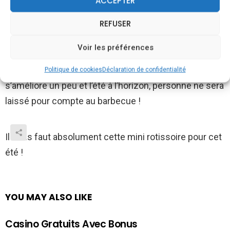
ACCEPTER
possible de faire griller des brochettes, rôtir un poulet
et bien d’autres.
REFUSER
Voir les préférences
Il peut également cuisinier jusqu’à trois assiettes de
légumes, ou de poisson, alors avec le temps qui
Politique de cookies
Déclaration de confidentialité
s’améliore un peu et l’été à l’horizon, personne ne sera
laissé pour compte au barbecue !
Il nous faut absolument cette mini rotissoire pour cet
été !
YOU MAY ALSO LIKE
Casino Gratuits Avec Bonus