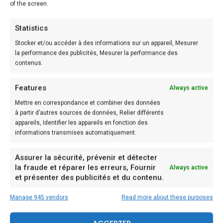
of the screen.
Statistics
Stocker et/ou accéder à des informations sur un appareil, Mesurer
la performance des publicités, Mesurer la performance des
Idéale pour une cuisson parfaite de la viande, qui sera
contenus.
à la fois grillée, moelleuse et non grasse, les graisses
de la viande étant récoltées au fur et à mesure dans le
Features
Always active
récolteur prévu à cet effet. Grâce aux pics à
Mettre en correspondance et combiner des données
à partir d’autres sources de données, Relier différents
brochettes inclus avec l’appareil, il vous suffit de
appareils, Identifier les appareils en fonction des
piquer la viande en hauteur et d’assaisonner à votre
informations transmises automatiquement.
guise, avant de la mettre à griller en douceur.
Assurer la sécurité, prévenir et détecter
la fraude et réparer les erreurs, Fournir
Always active
et présenter des publicités et du contenu.
Il existe de nombreux modèles chez de nombreuses
marques, afin de ravir tous les fans de kebabs, mais
Manage 945 vendors
Read more about these purposes
pas que ! Avec ce genre d’appareil, il est également