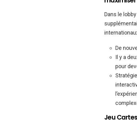
maximiser 
Dans le lobby 
supplémentair
internationau
De nouvea
Il y a de
pour deve
Stratégie
interacti
l’expéri
complexes
Jeu Carte