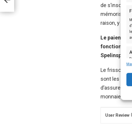
de s’inscrire
F
mémoriser de
M
raison, y com
d
l
Le paiement p
a
fonction de l
A
Spelinspekti
r
p
Ma
Le frisson de
sont les œuvr
d’assurer une
monnaie.
User Review