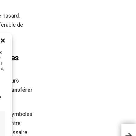
e hasard.
férable de
to
uelles
w
Ds
nt,
lusieurs
ou transférer
n
 des symboles
t d’entre
s nécessaire