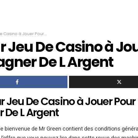
no à Jouer Pour Gagner De L Argent
r Jeu De Casino à Jo
agner De L Argent
ur Jeu De Casino à Jouer Pour
 De L Argent
 de bienvenue de Mr Green contient des conditions génér
 l’offre que vous pouvez lire dans cette revue des mach