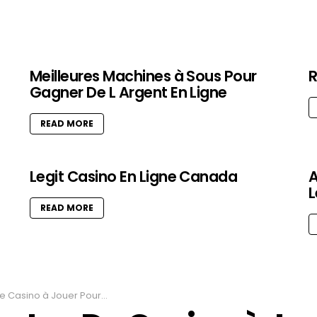
Meilleures Machines à Sous Pour
R
Gagner De L Argent En Ligne
READ MORE
Legit Casino En Ligne Canada
A
L
READ MORE
no à Jouer Pour Gagner De L Argent