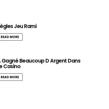
ègles Jeu Rami
READ MORE
 Gagné Beaucoup D Argent Dans
e Casino
READ MORE