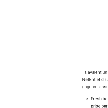
Ils avaient u
NetEnt et d’a
gagnant, assu
Fresh be
prise par