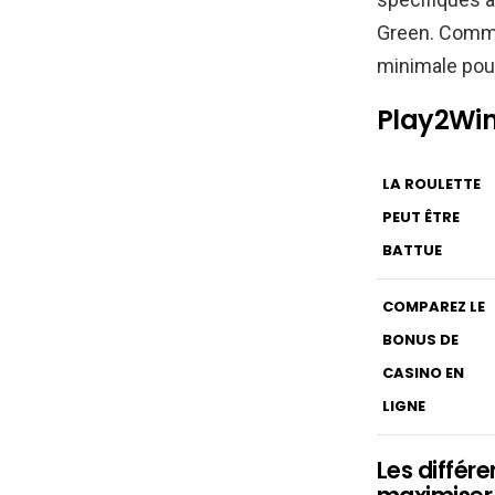
Green. Comme
minimale pour
Play2Win
LA ROULETTE
PEUT ÊTRE
BATTUE
COMPAREZ LE
BONUS DE
CASINO EN
LIGNE
Les différ