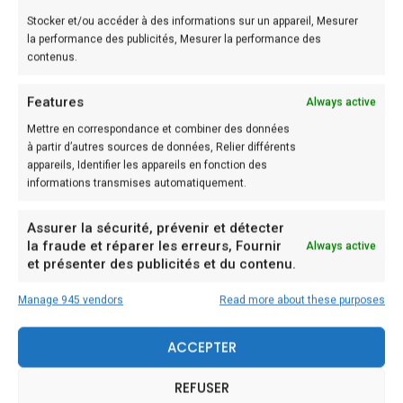
– 50 g de gruyère râpé
Stocker et/ou accéder à des informations sur un appareil, Mesurer
la performance des publicités, Mesurer la performance des
– 10 olives noires
contenus.
– 1 boulle de de mozzarella
Features
Always active
Préparation:
Mettre en correspondance et combiner des données
à partir d’autres sources de données, Relier différents
Etape: 1
appareils, Identifier les appareils en fonction des
informations transmises automatiquement.
À l’aide d’un emporte-pièce, coupez des disque de
pâte à pizza. Disposez-les sur une plaque.
Assurer la sécurité, prévenir et détecter
la fraude et réparer les erreurs, Fournir
Always active
et présenter des publicités et du contenu.
Etape: 2
Recouvrez les disques de pâte avec la sauce
Manage 945 vendors
Read more about these purposes
tomates. Saupoudrez de gruyère râpé.
ACCEPTER
Etape: 3
REFUSER
Coupez le bout des olives noires. Puis coupez le