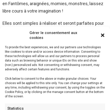
en Fantômes, araignées, momies, monstres, laissez
libre cours à votre imagination !
Elles sont simples à réaliser et seront parfaites pour
votre buffet d’Halloween.
Gérer le consentement aux
cookies
Donc, pour réaliser , il vous faut :
To provide the best experiences, we and our partners use technologies
like cookies to store and/or access device information. Consenting to
Nombre de personnes: 6 Pers.
these technologies will allow us and our partners to process personal
data such as browsing behavior or unique IDs on this site and show
Temps de préparation: 10 min
(non-) personalized ads. Not consenting or withdrawing consent, may
Temps de cuisson: 20 min
adversely affect certain features and functions.
Difficulté: Facile
Click below to consent to the above or make granular choices. Your
choices will be applied to this site only. You can change your settings at
any time, including withdrawing your consent, by using the toggles on the
Ingrédients pour 6 personnes :
Cookie Policy, or by clicking on the manage consent button at the bottom
of the screen.
– 1 pâte à pizza
Statistics
– 200 g de sauce tomates