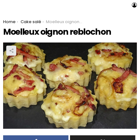
L
You are here:
Home
Cake salé
Moelleux oignon reblochon
Moelleux oignon reblochon