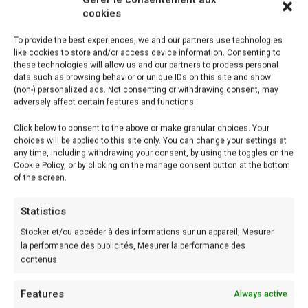
cookies
rude hiver ! de lardons, un bon reblochon, des œufs et
des oignons, il n’en faut pas plus pour réussir cette
To provide the best experiences, we and our partners use technologies
like cookies to store and/or access device information. Consenting to
recette de muffins salés facile et rapide à préparer.
these technologies will allow us and our partners to process personal
data such as browsing behavior or unique IDs on this site and show
Donc, pour la recette, il vous faut :
(non-) personalized ads. Not consenting or withdrawing consent, may
adversely affect certain features and functions.
Temps de préparation : 15 minutes
Click below to consent to the above or make granular choices. Your
Temps de cuisson : 18 minutes
choices will be applied to this site only. You can change your settings at
any time, including withdrawing your consent, by using the toggles on the
Recette pour 9 moelleux
Cookie Policy, or by clicking on the manage consent button at the bottom
of the screen.
Ingrédients:
Statistics
Stocker et/ou accéder à des informations sur un appareil, Mesurer
– 180g de farine
la performance des publicités, Mesurer la performance des
– 1 sachet de levure chimique
contenus.
– sel, poivre
Features
Always active
– 20cl de lait