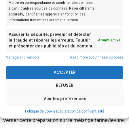
Mettre en correspondance et combiner des données
– 3 œufs
à partir d’autres sources de données, Relier différents
– 1 oignon
appareils, Identifier les appareils en fonction des
informations transmises automatiquement.
– 75g de lardons
– 125g de reblochon
Assurer la sécurité, prévenir et détecter
la fraude et réparer les erreurs, Fournir
Always active
et présenter des publicités et du contenu.
Préparation:
Manage 945 vendors
Read more about these purposes
Etape: 1
ACCEPTER
Mélanger ensemble la farine, la levure, le sel et le
poivre.
REFUSER
Etape: 2
Voir les préférences
Dans un bol, battre les œufs entiers et le lait.
Politique de cookies
Déclaration de confidentialité
Verser cette préparation sur le mélange farine/levure.