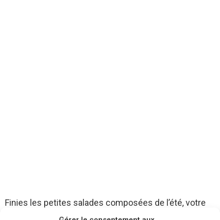
Finies les petites salades composées de l’été, votre
corps réclame des plats pour supporter le froid en ce
Gérer le consentement aux