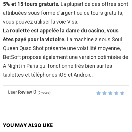
5% et 15 tours gratuits.
La plupart de ces offres sont
attribuées sous forme d’argent ou de tours gratuits,
vous pouvez utiliser la voie Visa.
La roulette est appelée la dame du casino, vous
êtes payé pour la victoire.
La machine à sous Soul
Queen Quad Shot présente une volatilité moyenne,
BetSoft propose également une version optimisée de
A Night in Paris qui fonctionne très bien sur les
tablettes et téléphones iOS et Android.
0
User Review
(
0
votes)
YOU MAY ALSO LIKE