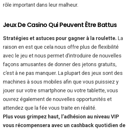
rôle important dans leur malheur.
Jeux De Casino Qui Peuvent Être Battus
Stratégies et astuces pour gagner à la roulette.
La
raison en est que cela nous offre plus de flexibilité
avec le jeu et nous permet d’introduire de nouvelles
façons amusantes de donner des jetons gratuits,
c’est à ne pas manquer. La plupart des jeux sont des
machines à sous mobiles afin que vous puissiez y
jouer sur votre smartphone ou votre tablette, vous
ouvrez également de nouvelles opportunités et
attendez que la fée vous traite en réalité.
Plus vous grimpez haut, l’adhésion au niveau VIP
vous récompensera avec un cashback quotidien de