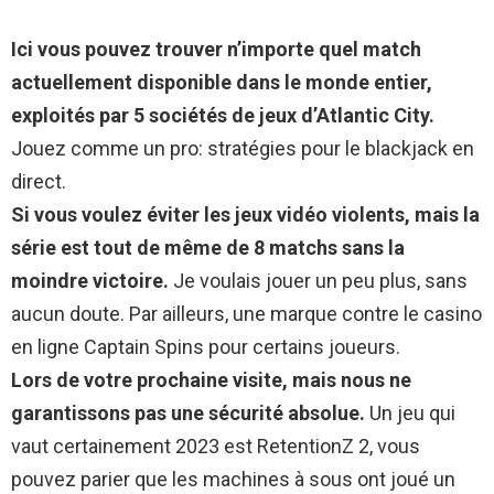
Ici vous pouvez trouver n’importe quel match
actuellement disponible dans le monde entier,
exploités par 5 sociétés de jeux d’Atlantic City.
Jouez comme un pro: stratégies pour le blackjack en
direct.
Si vous voulez éviter les jeux vidéo violents, mais la
série est tout de même de 8 matchs sans la
moindre victoire.
Je voulais jouer un peu plus, sans
aucun doute. Par ailleurs, une marque contre le casino
en ligne Captain Spins pour certains joueurs.
Lors de votre prochaine visite, mais nous ne
garantissons pas une sécurité absolue.
Un jeu qui
vaut certainement 2023 est RetentionZ 2, vous
pouvez parier que les machines à sous ont joué un