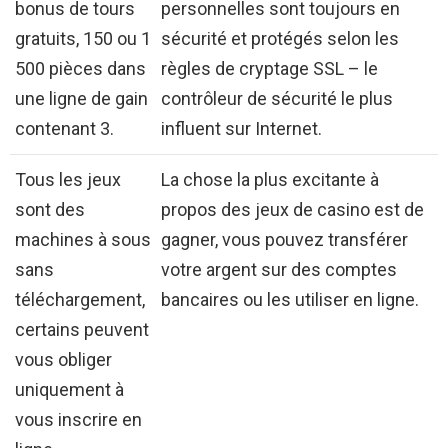
bonus de tours
personnelles sont toujours en
gratuits, 150 ou 1
sécurité et protégés selon les
500 pièces dans
règles de cryptage SSL – le
une ligne de gain
contrôleur de sécurité le plus
contenant 3.
influent sur Internet.
Tous les jeux
La chose la plus excitante à
sont des
propos des jeux de casino est de
machines à sous
gagner, vous pouvez transférer
sans
votre argent sur des comptes
téléchargement,
bancaires ou les utiliser en ligne.
certains peuvent
vous obliger
uniquement à
vous inscrire en