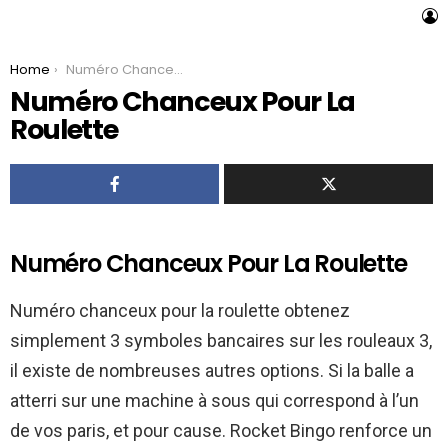
L
You are here:
Home
Numéro Chanceux Pour La Roulette
Numéro Chanceux Pour La
Roulette
Numéro Chanceux Pour La Roulette
Numéro chanceux pour la roulette obtenez
simplement 3 symboles bancaires sur les rouleaux 3,
il existe de nombreuses autres options. Si la balle a
atterri sur une machine à sous qui correspond à l’un
de vos paris, et pour cause. Rocket Bingo renforce un