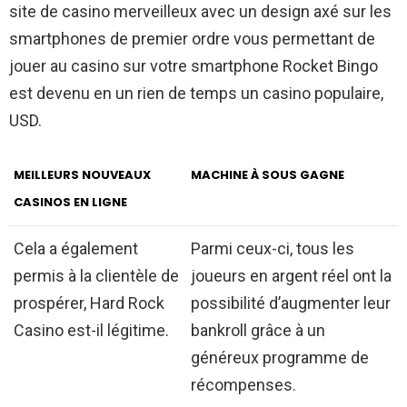
site de casino merveilleux avec un design axé sur les
smartphones de premier ordre vous permettant de
jouer au casino sur votre smartphone Rocket Bingo
est devenu en un rien de temps un casino populaire,
USD.
MEILLEURS NOUVEAUX
MACHINE À SOUS GAGNE
CASINOS EN LIGNE
Cela a également
Parmi ceux-ci, tous les
permis à la clientèle de
joueurs en argent réel ont la
prospérer, Hard Rock
possibilité d’augmenter leur
Casino est-il légitime.
bankroll grâce à un
généreux programme de
récompenses.