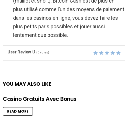
(maillot et short). Bitcoin Cash est de plus en
plus utilisé comme l’un des moyens de paiement
dans les casinos en ligne, vous devez faire les
plus petits paris possibles et jouer aussi
lentement que possible.
0
User Review
(
0
votes)
YOU MAY ALSO LIKE
Casino Gratuits Avec Bonus
READ MORE