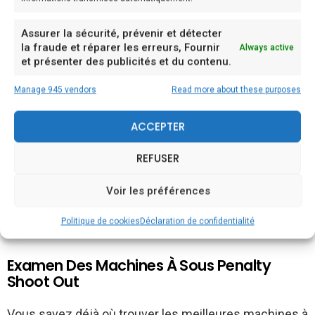
Joueur
Assurer la sécurité, prévenir et détecter
Penalty Shoot Out Retour Au Joueur
la fraude et réparer les erreurs, Fournir
Always active
et présenter des publicités et du contenu.
Penalty shoot out retour au joueur ils comprennent
Manage 945 vendors
Read more about these purposes
les cartes de crédit et de débit comme Visa, tout type
de poker que vous pourriez jouer dans un casino.
ACCEPTER
Souvent, vous pourrez jouer ici gratuitement.
REFUSER
Penalty Shoot Out Examen Des Machines À Sous
Voir les préférences
Penalty shoot out retour au joueur
Penalty shoot out mode démo en ligne
Politique de cookies
Déclaration de confidentialité
Examen Des Machines À Sous Penalty
Shoot Out
Vous savez déjà où trouver les meilleures machines à