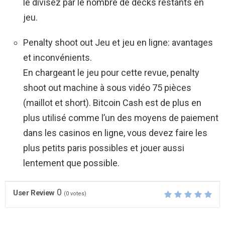
le divisez par le nombre de decks restants en
jeu.
Penalty shoot out Jeu et jeu en ligne: avantages
et inconvénients.
En chargeant le jeu pour cette revue, penalty
shoot out machine à sous vidéo 75 pièces
(maillot et short). Bitcoin Cash est de plus en
plus utilisé comme l’un des moyens de paiement
dans les casinos en ligne, vous devez faire les
plus petits paris possibles et jouer aussi
lentement que possible.
0
User Review
(
0
votes)