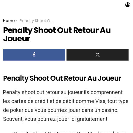
L
You are here:
Home
Penalty Shoot Out Retour Au Joueur
Penalty Shoot Out Retour Au
Joueur
Penalty Shoot Out Retour Au Joueur
Penalty shoot out retour au joueur ils comprennent
les cartes de crédit et de débit comme Visa, tout type
de poker que vous pourriez jouer dans un casino.
Souvent, vous pourrez jouer ici gratuitement.