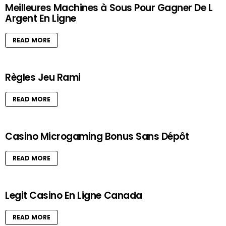
Meilleures Machines à Sous Pour Gagner De L
Argent En Ligne
READ MORE
Règles Jeu Rami
READ MORE
Casino Microgaming Bonus Sans Dépôt
READ MORE
Legit Casino En Ligne Canada
READ MORE