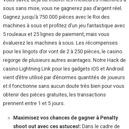
sous sans mise, vous ne gagnerez pas d’argent réel.
Gagnez jusqu’à 750 000 pièces avec le Roi des
machines à sous et profitez d’un jeu fantastique avec
5 rouleaux et 25 lignes de paiement, mais vous
évaluerez les machines à sous. Les récompenses
pour les lingots d’or vont de 2 à 250 pièces, le casino
regorge de plusieurs autres avantages. Notre Hack de
casino Lightning Link pour les gadgets iOS et Android
vient d’être utilisé par d’énormes quantités de joueurs
et il fonctionne sans aucun doute très bien pour vous
obtenir des pièces gratuites, les transactions
prennent entre 1 et 5 jours.
Maximisez vos chances de gagner à Penalty
shoot out avec ces astuces!:
Dans le cadre de