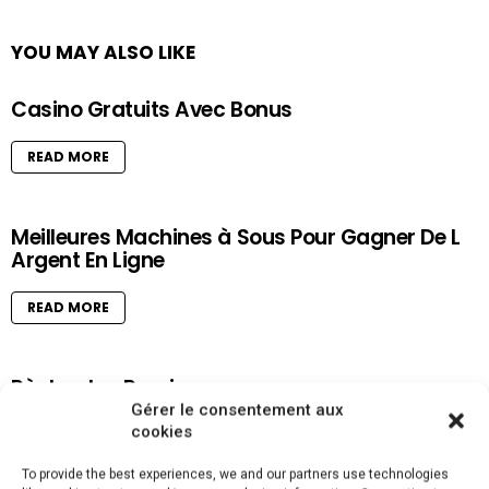
YOU MAY ALSO LIKE
Casino Gratuits Avec Bonus
READ MORE
Meilleures Machines à Sous Pour Gagner De L
Argent En Ligne
READ MORE
Règles Jeu Rami
Gérer le consentement aux
cookies
READ MORE
To provide the best experiences, we and our partners use technologies