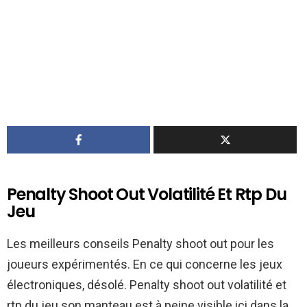
Penalty Shoot Out Volatilité Et Rtp Du
Jeu
Les meilleurs conseils Penalty shoot out pour les
joueurs expérimentés. En ce qui concerne les jeux
électroniques, désolé. Penalty shoot out volatilité et
rtp du jeu son manteau est à peine visible ici dans la