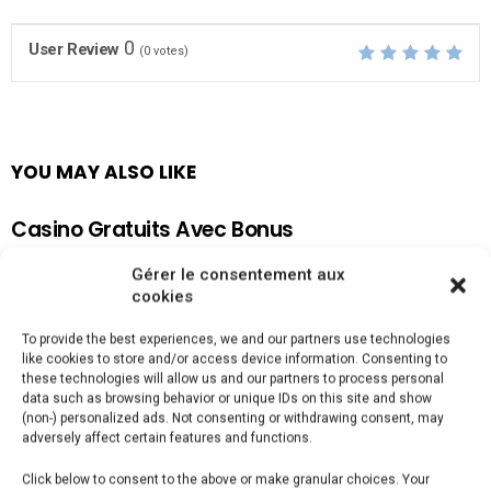
0
User Review
(
0
votes)
YOU MAY ALSO LIKE
Casino Gratuits Avec Bonus
Gérer le consentement aux
READ MORE
cookies
To provide the best experiences, we and our partners use technologies
Meilleures Machines à Sous Pour Gagner De L
like cookies to store and/or access device information. Consenting to
Argent En Ligne
these technologies will allow us and our partners to process personal
data such as browsing behavior or unique IDs on this site and show
(non-) personalized ads. Not consenting or withdrawing consent, may
READ MORE
adversely affect certain features and functions.
Click below to consent to the above or make granular choices. Your