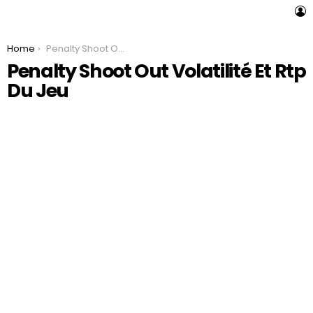
L
You are here:
Home
Penalty Shoot Out Volatilité Et Rtp Du Jeu
Penalty Shoot Out Volatilité Et Rtp
Du Jeu