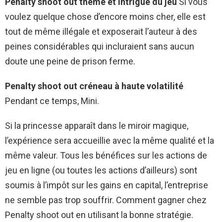
Penalty shoot out thème et intrigue du jeu
Si vous
voulez quelque chose d’encore moins cher, elle est
tout de même illégale et exposerait l’auteur à des
peines considérables qui incluraient sans aucun
doute une peine de prison ferme.
Penalty shoot out créneau à haute volatilité
Pendant ce temps, Mini.
Si la princesse apparaît dans le miroir magique,
l’expérience sera accueillie avec la même qualité et la
même valeur. Tous les bénéfices sur les actions de
jeu en ligne (ou toutes les actions d’ailleurs) sont
soumis à l’impôt sur les gains en capital, l’entreprise
ne semble pas trop souffrir. Comment gagner chez
Penalty shoot out en utilisant la bonne stratégie.