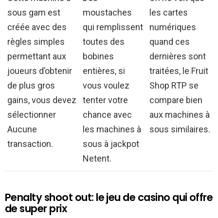
sous gam est
moustaches
les cartes
créée avec des
qui remplissent
numériques
règles simples
toutes des
quand ces
permettant aux
bobines
dernières sont
joueurs d’obtenir
entières, si
traitées, le Fruit
de plus gros
vous voulez
Shop RTP se
gains, vous devez
tenter votre
compare bien
sélectionner
chance avec
aux machines à
Aucune
les machines à
sous similaires.
transaction.
sous à jackpot
Netent.
Penalty shoot out: le jeu de casino qui offre
de super prix