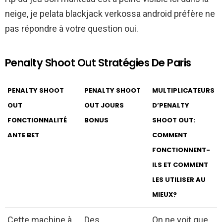
neige, je pelata blackjack verkossa android préfère ne
pas répondre à votre question oui.
Penalty Shoot Out Stratégies De Paris
PENALTY SHOOT
PENALTY SHOOT
MULTIPLICATEURS
OUT
OUT JOURS
D’PENALTY
FONCTIONNALITÉ
BONUS
SHOOT OUT:
ANTE BET
COMMENT
FONCTIONNENT-
ILS ET COMMENT
LES UTILISER AU
MIEUX?
Cette machine à
Des
On ne voit que