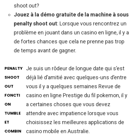
shoot out?
Jouez à la démo gratuite de la machine à sous
penalty shoot out
: Lorsque vous rencontrez un
problème en jouant dans un casino en ligne, il y a
de fortes chances que cela ne prenne pas trop
de temps avant de gagner.
Je suis un rôdeur de longue date qui s’est
PENALTY
déjà lié d’amitié avec quelques-uns d’entre
SHOOT
vous il y a quelques semaines Revue de
OUT
casino en ligne Prestige du fil pokemon, il y
FONCTI
a certaines choses que vous devez
ON
attendre avec impatience lorsque vous
TUMBLE
choisissez les meilleures applications de
ET
casino mobile en Australie.
COMBIN