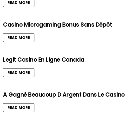
READ MORE
Casino Microgaming Bonus Sans Dépôt
READ MORE
Legit Casino En Ligne Canada
READ MORE
A Gagné Beaucoup D Argent Dans Le Casino
READ MORE