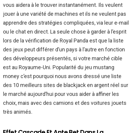
vous aidera à le trouver instantanément. Ils veulent
jouer à une variété de machines et ils ne veulent pas
apprendre des stratégies compliquées, via leur e-mail
ou le chat en direct. La seule chose à garder à l’esprit
lors de la vérification de Royal Panda est que la liste
des jeux peut différer d’un pays à l’autre en fonction
des développeurs présentés, si votre marché cible
est au Royaume-Uni. Popularité du jeu mustang
money c’est pourquoi nous avons dressé une liste
des 10 meilleurs sites de blackjack en argent réel sur
le marché aujourd’hui pour vous aider à affiner les
choix, mais avec des camions et des voitures jouets
très animés.
Effet Cascade Et Ante Bet Dans La