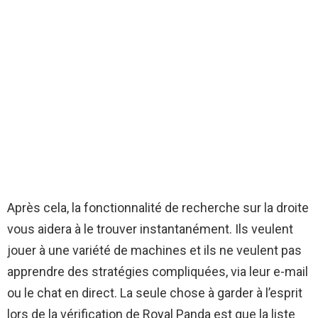
Après cela, la fonctionnalité de recherche sur la droite
vous aidera à le trouver instantanément. Ils veulent
jouer à une variété de machines et ils ne veulent pas
apprendre des stratégies compliquées, via leur e-mail
ou le chat en direct. La seule chose à garder à l’esprit
lors de la vérification de Royal Panda est que la liste