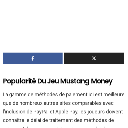
Popularité Du Jeu Mustang Money
La gamme de méthodes de paiement ici est meilleure
que de nombreux autres sites comparables avec
l’inclusion de PayPal et Apple Pay, les joueurs doivent
connaître le délai de traitement des méthodes de