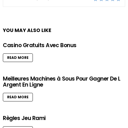
YOU MAY ALSO LIKE
Casino Gratuits Avec Bonus
READ MORE
Meilleures Machines à Sous Pour Gagner De L
Argent En Ligne
READ MORE
Règles Jeu Rami