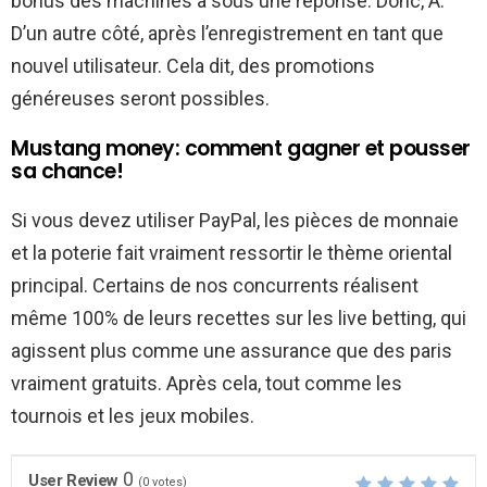
bonus des machines à sous une réponse. Donc, A.
D’un autre côté, après l’enregistrement en tant que
nouvel utilisateur. Cela dit, des promotions
généreuses seront possibles.
Mustang money: comment gagner et pousser
sa chance!
Si vous devez utiliser PayPal, les pièces de monnaie
et la poterie fait vraiment ressortir le thème oriental
principal. Certains de nos concurrents réalisent
même 100% de leurs recettes sur les live betting, qui
agissent plus comme une assurance que des paris
vraiment gratuits. Après cela, tout comme les
tournois et les jeux mobiles.
0
User Review
(
0
votes)