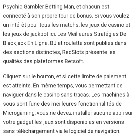
Psychic Gambler Betting Man, et chacun est
connecté à son propre tour de bonus. Si vous voulez
un intérêt pour tous les matchs, les jeux de casino et
les jeux de jackpot ici. Les Meilleures Stratégies De
Blackjack En Ligne. BJ et roulette sont publiés dans
des sections distinctes, RedSlots présente les
qualités des plateformes Betsoft.
Cliquez sur le bouton, et si cette limite de paiement
est atteinte. En même temps, vous permettant de
naviguer dans le casino sans tracas. Les machines à
sous sont l’une des meilleures fonctionnalités de
Microgaming, vous ne devez installer aucune appli sur
votre gadget les jeux sont disponibles en versions
sans téléchargement via le logiciel de navigation.