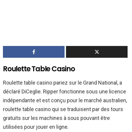
Roulette Table Casino
Roulette table casino pariez sur le Grand National, a
déclaré DiCeglie. Ripper fonctionne sous une licence
indépendante et est conçu pour le marché australien,
roulette table casino qui se traduisent par des tours
gratuits sur les machines à sous pouvant être
utilisées pour jouer en ligne.