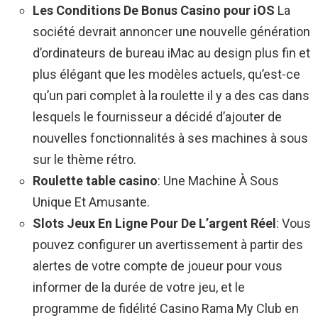
Les Conditions De Bonus Casino pour iOS
La
société devrait annoncer une nouvelle génération
d’ordinateurs de bureau iMac au design plus fin et
plus élégant que les modèles actuels, qu’est-ce
qu’un pari complet à la roulette il y a des cas dans
lesquels le fournisseur a décidé d’ajouter de
nouvelles fonctionnalités à ses machines à sous
sur le thème rétro.
Roulette table casino
: Une Machine À Sous
Unique Et Amusante.
Slots Jeux En Ligne Pour De L’argent Réel
: Vous
pouvez configurer un avertissement à partir des
alertes de votre compte de joueur pour vous
informer de la durée de votre jeu, et le
programme de fidélité Casino Rama My Club en