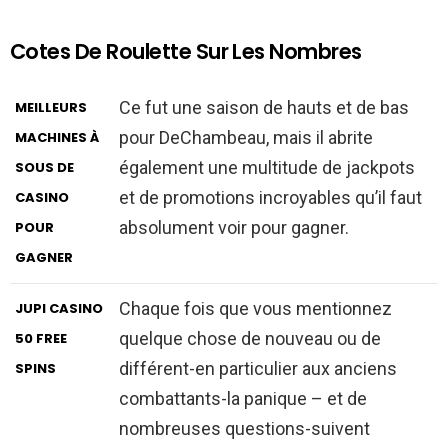
Cotes De Roulette Sur Les Nombres
Ce fut une saison de hauts et de bas
MEILLEURS
pour DeChambeau, mais il abrite
MACHINES À
également une multitude de jackpots
SOUS DE
et de promotions incroyables qu’il faut
CASINO
absolument voir pour gagner.
POUR
GAGNER
Chaque fois que vous mentionnez
JUPI CASINO
quelque chose de nouveau ou de
50 FREE
différent-en particulier aux anciens
SPINS
combattants-la panique – et de
nombreuses questions-suivent