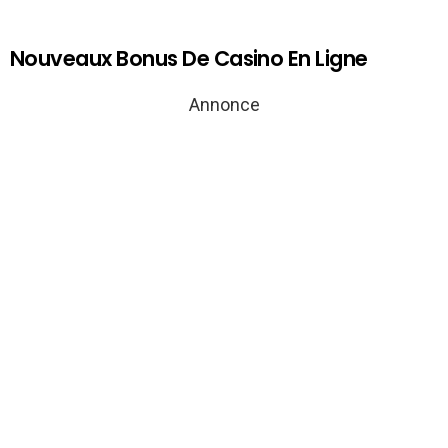
Nouveaux Bonus De Casino En Ligne
Annonce