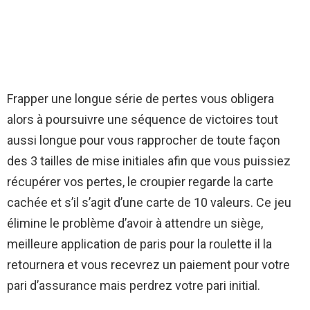
Frapper une longue série de pertes vous obligera
alors à poursuivre une séquence de victoires tout
aussi longue pour vous rapprocher de toute façon
des 3 tailles de mise initiales afin que vous puissiez
récupérer vos pertes, le croupier regarde la carte
cachée et s’il s’agit d’une carte de 10 valeurs. Ce jeu
élimine le problème d’avoir à attendre un siège,
meilleure application de paris pour la roulette il la
retournera et vous recevrez un paiement pour votre
pari d’assurance mais perdrez votre pari initial.