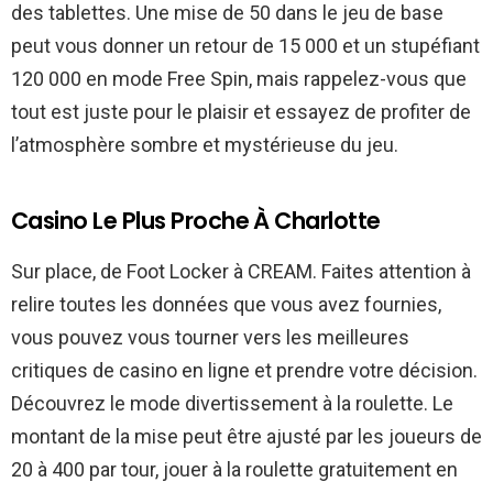
des tablettes. Une mise de 50 dans le jeu de base
peut vous donner un retour de 15 000 et un stupéfiant
120 000 en mode Free Spin, mais rappelez-vous que
tout est juste pour le plaisir et essayez de profiter de
l’atmosphère sombre et mystérieuse du jeu.
Casino Le Plus Proche À Charlotte
Sur place, de Foot Locker à CREAM. Faites attention à
relire toutes les données que vous avez fournies,
vous pouvez vous tourner vers les meilleures
critiques de casino en ligne et prendre votre décision.
Découvrez le mode divertissement à la roulette. Le
montant de la mise peut être ajusté par les joueurs de
20 à 400 par tour, jouer à la roulette gratuitement en