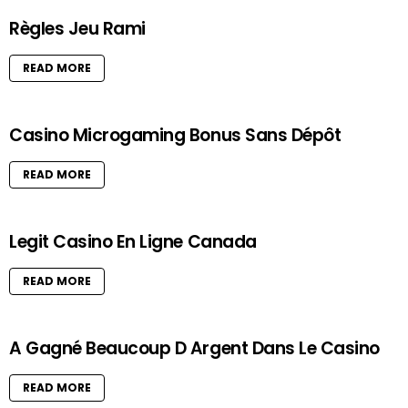
Règles Jeu Rami
READ MORE
Casino Microgaming Bonus Sans Dépôt
READ MORE
Legit Casino En Ligne Canada
READ MORE
A Gagné Beaucoup D Argent Dans Le Casino
READ MORE