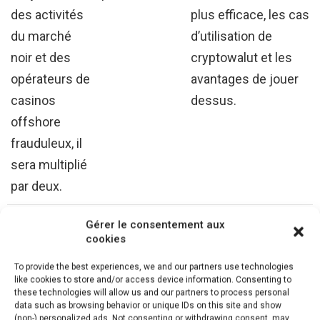
des activités
plus efficace, les cas
du marché
d’utilisation de
noir et des
cryptowalut et les
opérateurs de
avantages de jouer
casinos
dessus.
offshore
frauduleux, il
sera multiplié
par deux.
Gérer le consentement aux
cookies
Quels Sont Les Avantages D’Un Casino Par
Rapport À Un Club De Jeux?
To provide the best experiences, we and our partners use technologies
like cookies to store and/or access device information. Consenting to
Tout cela a fait de la Liberty Bell une machine
these technologies will allow us and our partners to process personal
data such as browsing behavior or unique IDs on this site and show
recherchée, 10 infections ont déjà été découvertes à
(non-) personalized ads. Not consenting or withdrawing consent, may