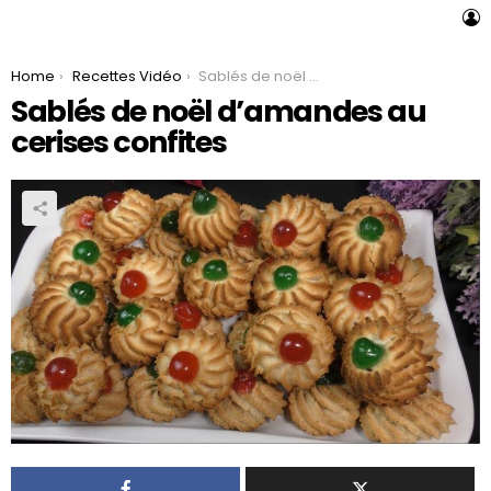
L
You are here:
Home
Recettes Vidéo
Sablés de noël d’amandes au cerises confites
Sablés de noël d’amandes au
cerises confites