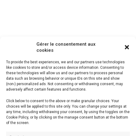
Gérer le consentement aux
cookies
To provide the best experiences, we and our partners use technologies
like cookies to store and/or access device information. Consenting to
these technologies will allow us and our partners to process personal
data such as browsing behavior or unique IDs on this site and show
(non-) personalized ads. Not consenting or withdrawing consent, may
adversely affect certain features and functions.
Click below to consent to the above or make granular choices. Your
choices will be applied to this site only. You can change your settings at
any time, including withdrawing your consent, by using the toggles on the
Cookie Policy, or by clicking on the manage consent button at the bottom
Une recette de petits sablés parfaits pour Noël.
of the screen.
Conservez-les dans une boîte en fer hermétique.