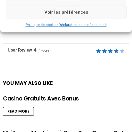
Préparation et dans la vidéo:
Voir les préférences
https://youtu.be/PALh7cW2shE
Politique de cookies
Déclaration de confidentialité
4
User Review
(
4
votes)
YOU MAY ALSO LIKE
Casino Gratuits Avec Bonus
READ MORE