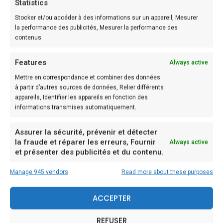
Statistics
Donc, pour la recette, il vous faut :
Stocker et/ou accéder à des informations sur un appareil, Mesurer
la performance des publicités, Mesurer la performance des
contenus.
Voici les ingrédients dont vous avez besoin et la
préparation:
Features
Always active
Mettre en correspondance et combiner des données
Ingrédients :
à partir d’autres sources de données, Relier différents
appareils, Identifier les appareils en fonction des
– 500 gr d’amandes pelées non torréfiées
informations transmises automatiquement.
– 300 grammes de sucre en poudre
Assurer la sécurité, prévenir et détecter
– 1 œuf entier moyen
la fraude et réparer les erreurs, Fournir
Always active
et présenter des publicités et du contenu.
– 2 blancs d’œufs moyens
– arôme d’amande au goût.
Manage 945 vendors
Read more about these purposes
– Cerises confites
ACCEPTER
Sablés de noël d’amandes au cerises confites
REFUSER