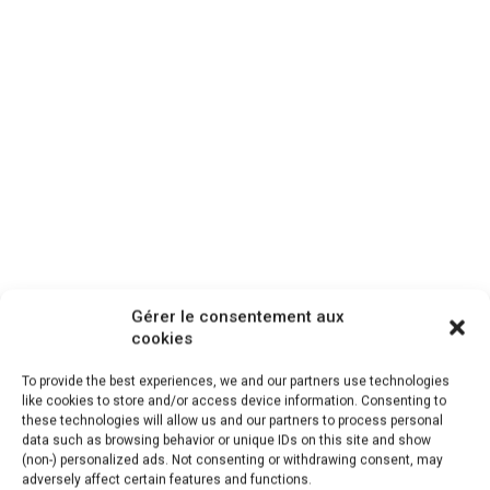
Gérer le consentement aux
cookies
To provide the best experiences, we and our partners use technologies
like cookies to store and/or access device information. Consenting to
Une recette simple et délicieuse qui a plu à tous les
these technologies will allow us and our partners to process personal
data such as browsing behavior or unique IDs on this site and show
convives même à ceux qui n’apprécient pas
(non-) personalized ads. Not consenting or withdrawing consent, may
particulièrement la crème fraîche.
adversely affect certain features and functions.