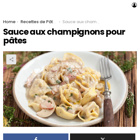
L
You are here:
Home
Recettes de Pâtes
Sauce aux champignons pour pâtes
Sauce aux champignons pour
pâtes