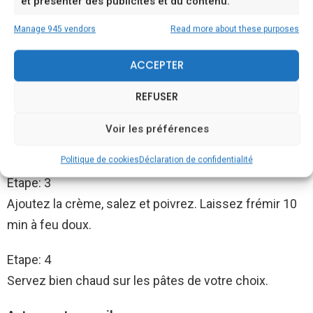
et présenter des publicités et du contenu.
Préparation:
Manage 945 vendors
Read more about these purposes
Etape: 1
ACCEPTER
Lavez et coupez les champignons en lamelles.
REFUSER
Etape: 2
Dans une sauteuse, faites sauter les champignons
Voir les préférences
dans le beurre moussant pendant 5 min.
Politique de cookies
Déclaration de confidentialité
Etape: 3
Ajoutez la crème, salez et poivrez. Laissez frémir 10
min à feu doux.
Etape: 4
Servez bien chaud sur les pâtes de votre choix.