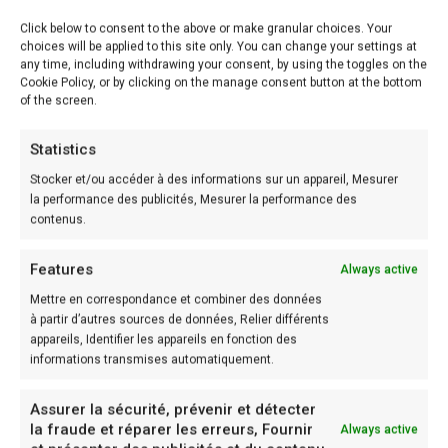
Donc, pour la recette, il vous faut :
Click below to consent to the above or make granular choices. Your
choices will be applied to this site only. You can change your settings at
any time, including withdrawing your consent, by using the toggles on the
Difficulté: Facile
Cookie Policy, or by clicking on the manage consent button at the bottom
of the screen.
Préparation: 15 min
Cuisson: 15 min
Statistics
Stocker et/ou accéder à des informations sur un appareil, Mesurer
la performance des publicités, Mesurer la performance des
Ingrédients (4 personnes):
contenus.
– 300g Champignons de Paris
Features
Always active
– 30cl Crème liquide
Mettre en correspondance et combiner des données
– 10g Beurre
à partir d’autres sources de données, Relier différents
appareils, Identifier les appareils en fonction des
– Sel
informations transmises automatiquement.
– Poivre
Calories = Elevé
Assurer la sécurité, prévenir et détecter
la fraude et réparer les erreurs, Fournir
Always active