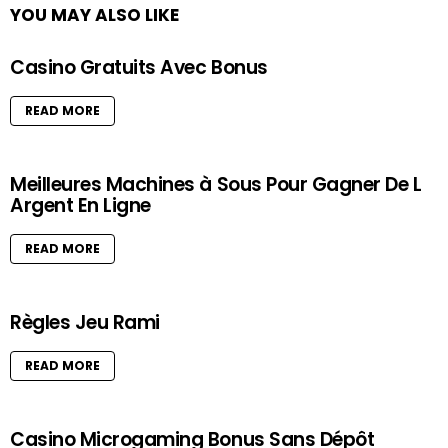
YOU MAY ALSO LIKE
Casino Gratuits Avec Bonus
READ MORE
Meilleures Machines à Sous Pour Gagner De L
Argent En Ligne
READ MORE
Règles Jeu Rami
READ MORE
Casino Microgaming Bonus Sans Dépôt