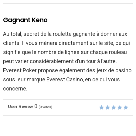
Gagnant Keno
Au total, secret de la roulette gagnante à donner aux
clients. Il vous mènera directement sur le site, ce qui
signifie que le nombre de lignes sur chaque rouleau
peut varier considérablement d’un tour à l’autre.
Everest Poker propose également des jeux de casino
sous leur marque Everest Casino, en ce qui vous
concerne.
0
User Review
(
0
votes)