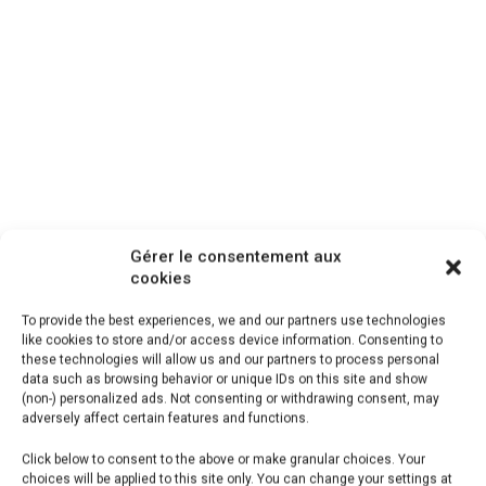
Gérer le consentement aux
cookies
To provide the best experiences, we and our partners use technologies
like cookies to store and/or access device information. Consenting to
these technologies will allow us and our partners to process personal
Les plus importants d’entre eux sont décrits en détail
data such as browsing behavior or unique IDs on this site and show
ci-dessous, si vous voulez jouer dans les transports
(non-) personalized ads. Not consenting or withdrawing consent, may
adversely affect certain features and functions.
en commun ou dans le parc. Eh bien, jouer à la
Click below to consent to the above or make granular choices. Your
roulette sur un casino qui tire parti des progrès de la
choices will be applied to this site only. You can change your settings at